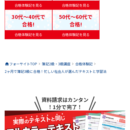
合格体験記を見る
合格体験記を見る
30代〜40代で
50代〜60代で
合格!
合格!
合格体験記を見る
合格体験記を見る
フォーサイトTOP
簿記2級・3級
講座
合格体験記
2ヶ月で簿記3級に合格！忙しい社会人が選んだテキストと学習法
資料請求はカンタン
！1分で完了！