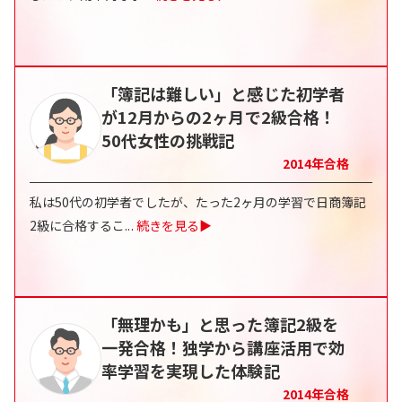
「簿記は難しい」と感じた初学者
が12月からの2ヶ月で2級合格！
50代女性の挑戦記
2014
年合格
私は50代の初学者でしたが、たった2ヶ月の学習で日商簿記
2級に合格するこ
...
続きを見る▶
「無理かも」と思った簿記2級を
一発合格！独学から講座活用で効
率学習を実現した体験記
2014
年合格