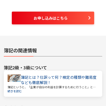
お申し込みはこちら
簿記の関連情報
簿記2級・3級
について
簿記とは？仕訳って何？検定の種類や難易度
なども徹底解説！
簿記というと、「企業が自分の利益を計算するために行うこと」とい
うイメージがあるかもしれません。しかし、それはほんの一側面に過
続きを読む
ぎません。