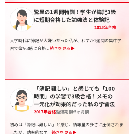
驚異の1週間特訓！学生が簿記3級
に短期合格した勉強法と体験記
2015
年合格
大学時代に簿記が大嫌いだった私が、わずか1週間の集中学
習で簿記3級に合格
...
続きを見る▶
「簿記 難しい」と感じても「100
時間」の学習で3級合格！メモの
一元化が効果的だった私の学習法
2017
年合格
勉強期間:
5
ヶ月間
初めは「簿記は難しい」と感じ、情報量の多さに圧倒されま
したが、効率的な学
...
続きを見る▶