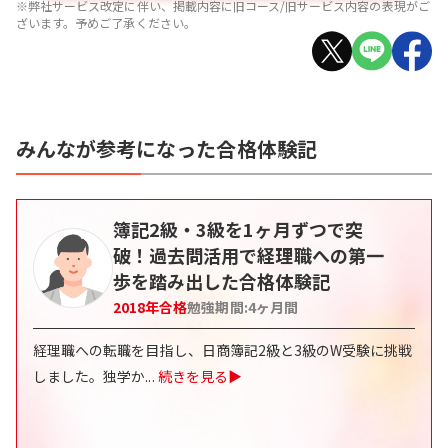
※弊社サービス改定に伴い、掲載内容に旧コース/旧サービス内容の表現がご
ざいます。予めご了承ください。
みんなが参考になった合格体験記
簿記2級・3級を1ヶ月ずつで突
破！過去問活用で経理職への第一
歩を踏み出した合格体験記
2018
年合格
勉強期間:
4
ヶ月間
経理職への転職を目指し、日商簿記2級と3級のW受験に挑戦
しました。独学か
...
続きを見る▶