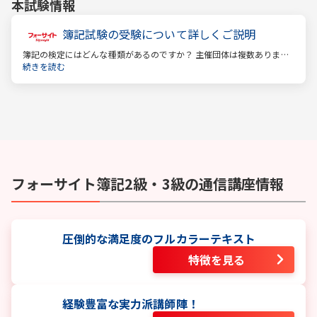
本試験情報
簿記試験の受験について詳しくご説明
簿記の検定にはどんな種類があるのですか？ 主催団体は複数ありま
す。 もっとも評価の高い「日商検定」をお薦めします。
続きを読む
フォーサイト
簿記2級・3級
の通信講座情報
圧倒的な満足度のフルカラーテキスト
特徴を見る
経験豊富な実力派講師陣！