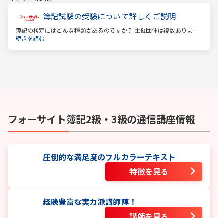
簿記試験の受験について詳しくご説明
簿記の検定にはどんな種類があるのですか？ 主催団体は複数ありま
す。 もっとも評価の高い「日商検定」をお薦めします。
続きを読む
フォーサイト
簿記2級・3級
の通信講座情報
圧倒的な満足度のフルカラーテキスト
特徴を見る
経験豊富な実力派講師陣！
講師を見る