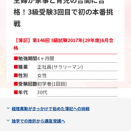
格！3級受験3回目で初の本番挑
戦
【簿記】第146回 3級試験2017年(29年度)6月合
格
■
勉強期間
4ヶ月間
■
職業
正社員(サラリーマン)
■
性別
女性
■
受験回数
初学者(1回目)
■
年代
30代
経理異動がきっかけで始めた簿記への挑戦
独学での挫折から講座受講へ