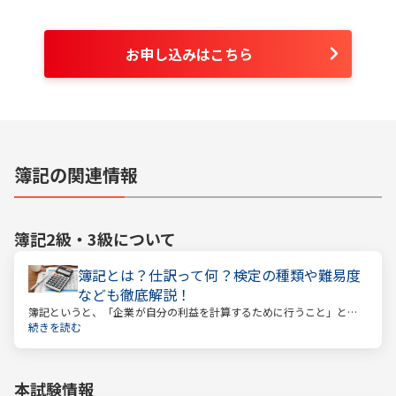
お申し込みはこちら
簿記の関連情報
簿記2級・3級
について
簿記とは？仕訳って何？検定の種類や難易度
なども徹底解説！
簿記というと、「企業が自分の利益を計算するために行うこと」とい
うイメージがあるかもしれません。しかし、それはほんの一側面に過
続きを読む
ぎません。
本試験情報