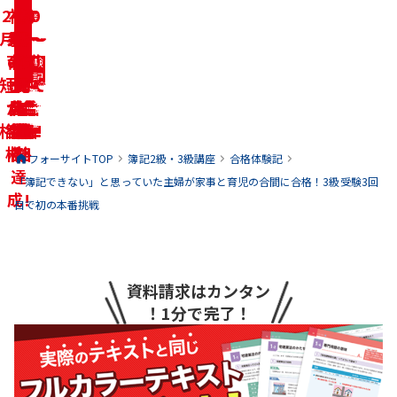
2ヶ
初
リ
働
家
学
10
転
30
50
合
合
合
合
合
合
合
合
合
合
格
格
格
格
格
格
格
格
格
格
月で
事・
学
職・
ベ
代〜
き
代〜
代〜
生
体
体
体
体
体
体
体
体
体
体
育児
の
者
求職
ン
な
の
20
40
60
験
験
験
験
験
験
験
験
験
験
記
記
記
記
記
記
記
記
記
記
短期
しな
一
ジ
代で
が
代で
代で
方
中
を
を
を
を
を
を
を
を
を
を
がら
合
発
に合
合
ら
の
合
合
合
見
見
見
見
見
見
見
見
見
見
る
る
る
る
る
る
る
る
る
る
格！
合格
合
格
合
格!
合
格!
格!
格!
格!
格!
を
格
フォーサイトTOP
簿記2級・3級
講座
合格体験記
達
「簿記できない」と思っていた主婦が家事と育児の合間に合格！3級受験3回
成!
目で初の本番挑戦
資料請求はカンタン
！1分で完了！