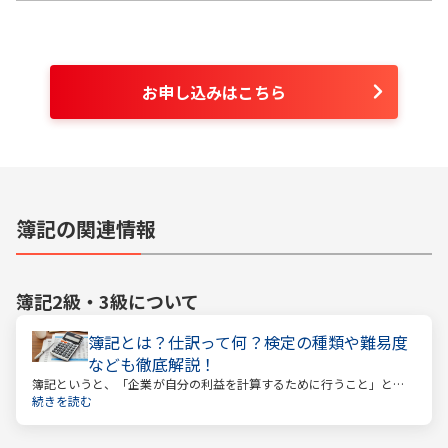
お申し込みはこちら
簿記の関連情報
簿記2級・3級
について
簿記とは？仕訳って何？検定の種類や難易度
なども徹底解説！
簿記というと、「企業が自分の利益を計算するために行うこと」とい
うイメージがあるかもしれません。しかし、それはほんの一側面に過
続きを読む
ぎません。