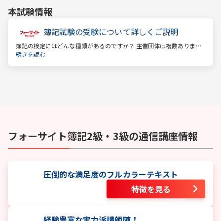
本試験情報
簿記試験の受験について詳しくご説明
簿記の検定にはどんな種類があるのですか？ 主催団体は複数ありま
す。 もっとも評価の高い「日商検定」をお薦めします。
続きを読む
フォーサイト
簿記2級・3級
の通信講座情報
圧倒的な満足度のフルカラーテキスト
特徴を見る
経験豊富な実力派講師陣！