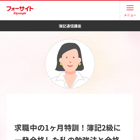
メニュー
簿記
通信講座
求職中の1ヶ月特訓！簿記2級に
一発合格した私の勉強法と合格