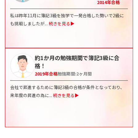
2014
年合格
私は昨年11月に簿記3級を独学で一発合格した勢いで2級に
も挑戦しましたが
...
続きを見る▶
約1か月の勉強期間で簿記3級に合
格！
2019
年合格
勉強期間:
2
ヶ月間
会社で昇進するために簿記3級の合格が条件となっており、
来年度の昇進の為に
...
続きを見る▶