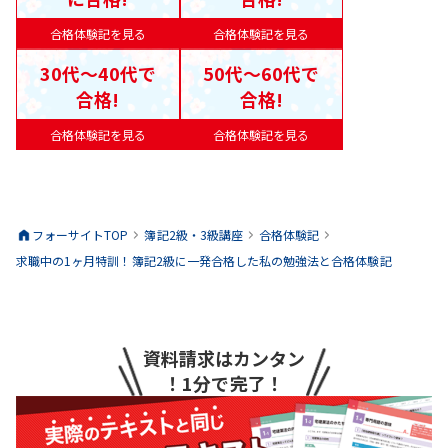
合格体験記を見る
合格体験記を見る
30代〜40代で
50代〜60代で
合格!
合格!
合格体験記を見る
合格体験記を見る
フォーサイトTOP
簿記2級・3級
講座
合格体験記
求職中の1ヶ月特訓！簿記2級に一発合格した私の勉強法と合格体験記
資料請求はカンタン
！1分で完了！