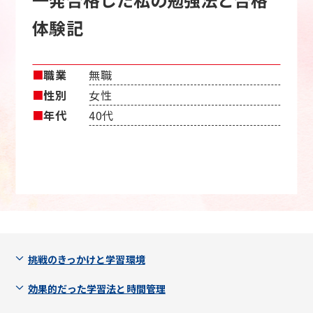
体験記
■
職業
無職
■
性別
女性
■
年代
40代
挑戦のきっかけと学習環境
効果的だった学習法と時間管理