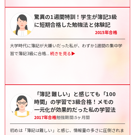
驚異の1週間特訓！学生が簿記3級
に短期合格した勉強法と体験記
2015
年合格
大学時代に簿記が大嫌いだった私が、わずか1週間の集中学
習で簿記3級に合格
...
続きを見る▶
「簿記 難しい」と感じても「100
時間」の学習で3級合格！メモの
一元化が効果的だった私の学習法
2017
年合格
勉強期間:
5
ヶ月間
初めは「簿記は難しい」と感じ、情報量の多さに圧倒されま