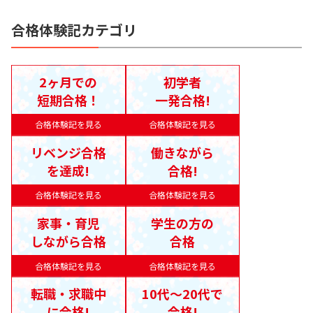
合格体験記カテゴリ
2ヶ月での
初学者
短期合格！
一発合格!
合格体験記を見る
合格体験記を見る
リベンジ合格
働きながら
を達成!
合格!
合格体験記を見る
合格体験記を見る
家事・育児
学生の方の
しながら合格
合格
合格体験記を見る
合格体験記を見る
転職・求職中
10代〜20代で
に合格!
合格!