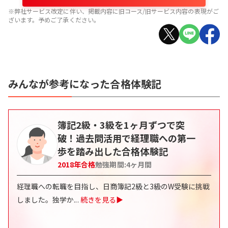
※弊社サービス改定に伴い、掲載内容に旧コース/旧サービス内容の表現がご
ざいます。予めご了承ください。
みんなが参考になった合格体験記
簿記2級・3級を1ヶ月ずつで突
破！過去問活用で経理職への第一
歩を踏み出した合格体験記
2018
年合格
勉強期間:
4
ヶ月間
経理職への転職を目指し、日商簿記2級と3級のW受験に挑戦
しました。独学か
...
続きを見る▶