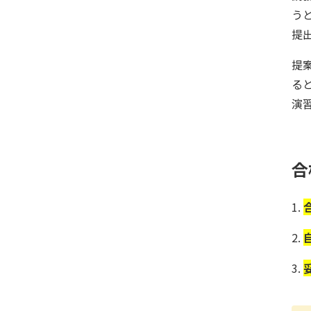
う
提
提
る
演
合
1.
2.
3.