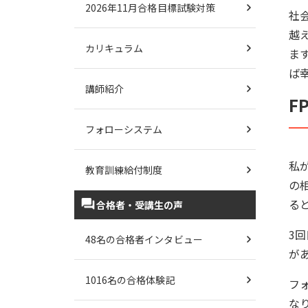
2026年11月合格目標試験対策
社
越
カリキュラム
ま
ば
講師紹介
F
フォローシステム
私
教育訓練給付制度
の
る
合格者・受講生の声
3
48名の合格者インタビュー
が
1016名の合格体験記
フ
な