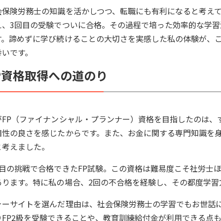
会保険労務士の知識を活かしつつ、転職にも有利になると考えて
え、3回目の受験でついに合格。その過程で培った効率的な学
す。諦めずに学び続けることの大切さを実感した私の体験が、こ
幸いです。
P資格取得への道のり
がFP（ファイナンシャル・プランナー）資格を目指したのは、
相性の良さを感じたからです。また、お金に関する専門知識を
と考えました。
回目の挑戦で合格できたFP試験。この資格は難易度こそ社労士
あります。特に私の場合、2回の不合格を経験し、その都度学習
ォーサイトを選んだ理由は、社会保険労務士の学習でもお世話
りFP2級を受験できることや、教育訓練給付金が利用できる点