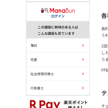
各
ログイン
この講座に興味のある人は
各
こんな講座も見ています
う
簿記
1
し
り
宅建
F
社会保険労務士
行政書士
テ
チ