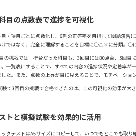
科目の点数表で進捗を可視化
科目・項目ごとに点数化し、9割の正答率を目指して問題演習
わけではなく、完全に理解することを目標に○△×に分類。○
回目の挑戦では一桁台だった科目も、3回目には80点台、5回目
た。一覧表にすることで、すべての内容の進捗状況や定着率が
ました。また、点数の上昇が目に見えることで、モチベーショ
P試験で3回目の挑戦で合格できたのは、この可視化の効果が大
ストと模擬試験を効果的に活用
ェックテストはA5サイズにコピーして、いつでもどこでも取り