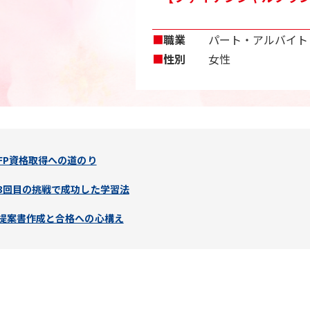
■
職業
パート・アルバイト
■
性別
女性
FP資格取得への道のり
3回目の挑戦で成功した学習法
提案書作成と合格への心構え