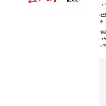
い
確
き
模
つ
っ