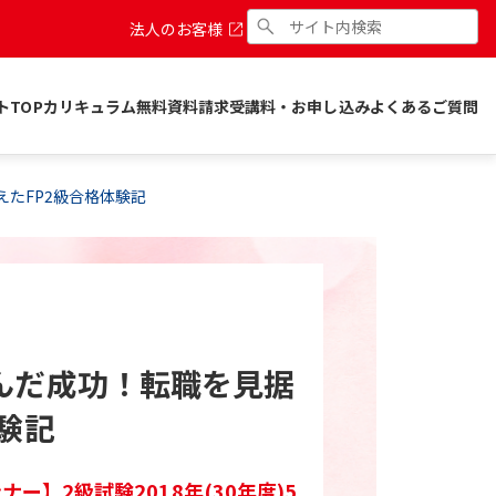
法人のお客様
トTOP
カリキュラム
無料資料請求
受講料・お申し込み
よくあるご質問
たFP2級合格体験記
んだ成功！転職を見据
験記
ー】2級試験2018年(30年度)5