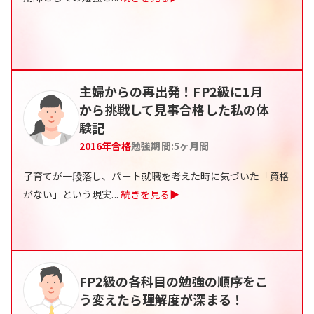
主婦からの再出発！FP2級に1月
から挑戦して見事合格した私の体
験記
2016
年合格
勉強期間:
5
ヶ月間
子育てが一段落し、パート就職を考えた時に気づいた「資格
がない」という現実
...
続きを見る▶
FP2級の各科目の勉強の順序をこ
う変えたら理解度が深まる！