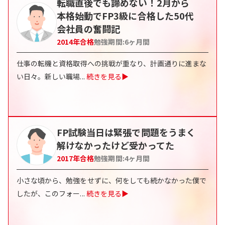
転職直後でも諦めない！2月から
本格始動でFP3級に合格した50代
会社員の奮闘記
2014
年合格
勉強期間:
6
ヶ月間
仕事の転機と資格取得への挑戦が重なり、計画通りに進まな
い日々。新しい職場
...
続きを見る▶
FP試験当日は緊張で問題をうまく
解けなかったけど受かってた
2017
年合格
勉強期間:
4
ヶ月間
小さな頃から、勉強をせずに、何をしても続かなかった僕で
したが、このフォー
...
続きを見る▶