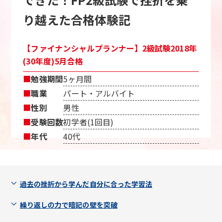
り越えた合格体験記
【ファイナンシャルプランナー】2級試験2018年
(30年度)5月合格
■
勉強期間
5ヶ月間
■
職業
パート・アルバイト
■
性別
男性
■
受験回数
初学者(1回目)
■
年代
40代
過去の挫折から学んだ自分に合った学習法
繰り返しの力で暗記の壁を突破