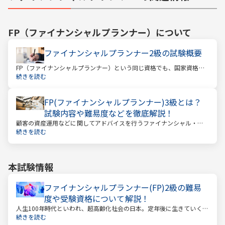
FP（ファイナンシャルプランナー）
について
ファイナンシャルプランナー2級の試験概要
FP（ファイナンシャルプランナー）という同じ資格でも、国家資格と
民間資格の2種類にわかれています。
続きを読む
FP(ファイナンシャルプランナー)3級とは？
試験内容や難易度などを徹底解説！
顧客の資産運用などに関してアドバイスを行うファイナンシャル・プ
ランナー。このファイナンシャル・プランナーとして働くときに、大
続きを読む
きな力となるのが「ファイナンシャル・プランニング技能士（以下：
FP）」の資格です。
本試験情報
ファイナンシャルプランナー(FP)2級の難易
度や受験資格について解説！
人生100年時代といわれ、超高齢化社会の日本。定年後に生きていく時
間も当然長くなっています。今どんな年齢の人でも、安心して暮らし
続きを読む