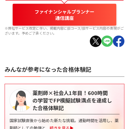
ファイナンシャルプランナー
通信講座
※弊社サービス改定に伴い、掲載内容に旧コース/旧サービス内容の表現がご
ざいます。予めご了承ください。
みんなが参考になった合格体験記
薬剤師×社会人1年目！600時間
の学習でFP模擬試験満点を達成し
た合格体験記
国家試験直後から始めた新たな挑戦。通勤時間を活用し、薬
剤師としての勉強と
...
続きを見る▶