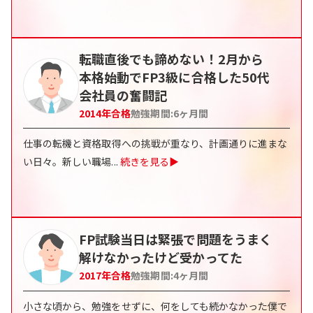
転職直後でも諦めない！2月から
本格始動でFP3級に合格した50代
会社員の奮闘記
2014
年合格
勉強期間:
6
ヶ月間
仕事の転機と資格取得への挑戦が重なり、計画通りに進まな
い日々。新しい職場
...
続きを見る▶
FP試験当日は緊張で問題をうまく
解けなかったけど受かってた
2017
年合格
勉強期間:
4
ヶ月間
小さな頃から、勉強をせずに、何をしても続かなかった僕で