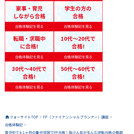
家事・育児
学生の方の
しながら合格
合格
合格体験記を見る
合格体験記を見る
転職・求職中
10代〜20代で
に合格!
合格!
合格体験記を見る
合格体験記を見る
30代〜40代で
50代〜60代で
合格!
合格!
合格体験記を見る
合格体験記を見る
フォーサイトTOP
FP（ファイナンシャルプランナー）
講座
合格体験記
育児中でも1ヶ月の集中学習でFP合格！負けん気が生んだ逆転合格の軌跡