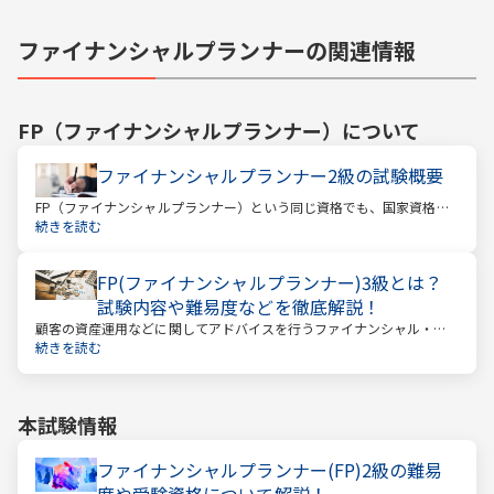
ファイナンシャルプランナーの関連情報
FP（ファイナンシャルプランナー）
について
ファイナンシャルプランナー2級の試験概要
FP（ファイナンシャルプランナー）という同じ資格でも、国家資格と
民間資格の2種類にわかれています。
続きを読む
FP(ファイナンシャルプランナー)3級とは？
試験内容や難易度などを徹底解説！
顧客の資産運用などに関してアドバイスを行うファイナンシャル・プ
ランナー。このファイナンシャル・プランナーとして働くときに、大
続きを読む
きな力となるのが「ファイナンシャル・プランニング技能士（以下：
FP）」の資格です。
本試験情報
ファイナンシャルプランナー(FP)2級の難易
度や受験資格について解説！