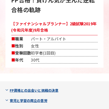
合格の軌跡
【ファイナンシャルプランナー】2級試験2019年
(令和元年度)9月合格
■
職業
パート・アルバイト
■
性別
女性
■
受験回数
初学者(1回目)
■
年代
30代
FP資格との出会いと挑戦の決意
育児と学習の両立の苦労