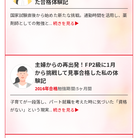
た合格体験記
国家試験直後から始めた新たな挑戦。通勤時間を活用し、薬
剤師としての勉強と
...
続きを見る▶
主婦からの再出発！FP2級に1月
から挑戦して見事合格した私の体
験記
2016
年合格
勉強期間:
5
ヶ月間
子育てが一段落し、パート就職を考えた時に気づいた「資格
がない」という現実
...
続きを見る▶