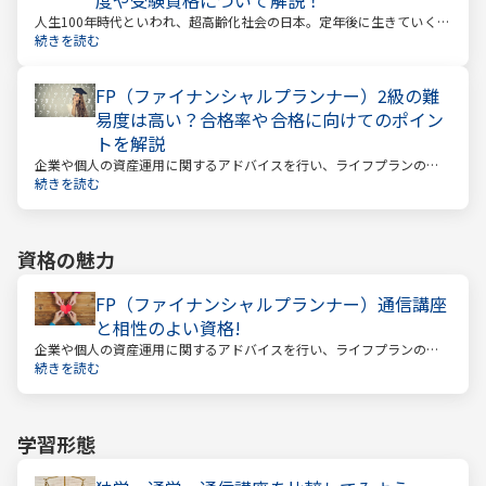
人生100年時代といわれ、超高齢化社会の日本。定年後に生きていく時
間も当然長くなっています。今どんな年齢の人でも、安心して暮らし
続きを読む
ていけるのか？という漠然とした不安を持っている人が多いのではな
いでしょうか。
FP（ファイナンシャルプランナー）2級の難
易度は高い？合格率や合格に向けてのポイン
トを解説
企業や個人の資産運用に関するアドバイスを行い、ライフプランの設
計を提案するファイナンシャルプランナー。
続きを読む
資格の魅力
FP（ファイナンシャルプランナー）通信講座
と相性のよい資格!
企業や個人の資産運用に関するアドバイスを行い、ライフプランの設
計を提案するファイナンシャルプランナー
続きを読む
学習形態