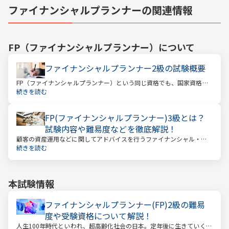
ファイナンシャルプランナーの関連情報
FP（ファイナンシャルプランナー）
について
ファイナンシャルプランナー2級の試験概要
FP（ファイナンシャルプランナー）という同じ資格でも、国家資格と
民間資格の2種類にわかれています。
続きを読む
FP(ファイナンシャルプランナー)3級とは？
試験内容や難易度などを徹底解説！
顧客の資産運用などに関してアドバイスを行うファイナンシャル・プ
ランナー。このファイナンシャル・プランナーとして働くときに、大
続きを読む
きな力となるのが「ファイナンシャル・プランニング技能士（以下：
FP）」の資格です。
本試験情報
ファイナンシャルプランナー(FP)2級の難易
度や受験資格について解説！
人生100年時代といわれ、超高齢化社会の日本。定年後に生きていく時