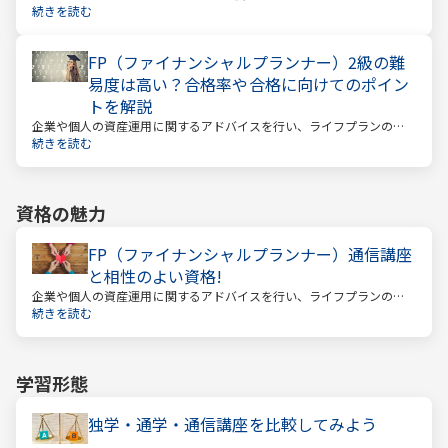
間も当然長くなっています。今どんな年齢の人でも、安心して暮らし
続きを読む
ていけるのか？という漠然とした不安を持っている人が多いのではな
いでしょうか。
FP（ファイナンシャルプランナー）2級の難
易度は高い？合格率や合格に向けてのポイン
トを解説
企業や個人の資産運用に関するアドバイスを行い、ライフプランの設
計を提案するファイナンシャルプランナー。
続きを読む
資格の魅力
FP（ファイナンシャルプランナー）通信講座
と相性のよい資格!
企業や個人の資産運用に関するアドバイスを行い、ライフプランの設
計を提案するファイナンシャルプランナー
続きを読む
学習形態
独学・通学・通信講座を比較してみよう