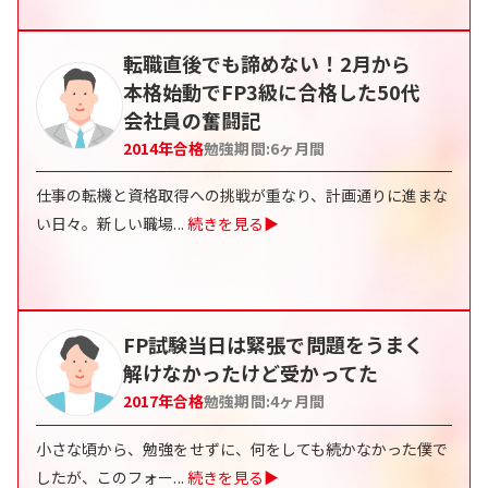
転職直後でも諦めない！2月から
本格始動でFP3級に合格した50代
会社員の奮闘記
2014
年合格
勉強期間:
6
ヶ月間
仕事の転機と資格取得への挑戦が重なり、計画通りに進まな
い日々。新しい職場
...
続きを見る▶
FP試験当日は緊張で問題をうまく
解けなかったけど受かってた
2017
年合格
勉強期間:
4
ヶ月間
小さな頃から、勉強をせずに、何をしても続かなかった僕で
したが、このフォー
...
続きを見る▶