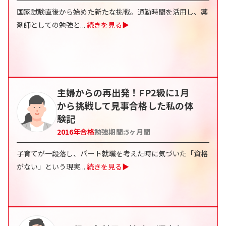
国家試験直後から始めた新たな挑戦。通勤時間を活用し、薬
剤師としての勉強と
...
続きを見る▶
主婦からの再出発！FP2級に1月
から挑戦して見事合格した私の体
験記
2016
年合格
勉強期間:
5
ヶ月間
子育てが一段落し、パート就職を考えた時に気づいた「資格
がない」という現実
...
続きを見る▶