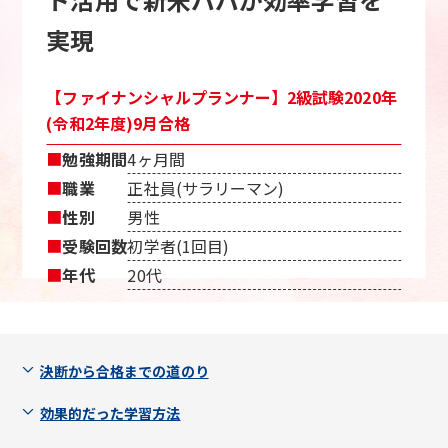
実現
【ファイナンシャルプランナー】2級試験2020年
(令和2年度)9月合格
■
勉強期間
4ヶ月間
■
職業
正社員(サラリーマン)
■
性別
男性
■
受験回数
初学者(1回目)
■
年代
20代
決断から合格までの道のり
効果的だった学習方法