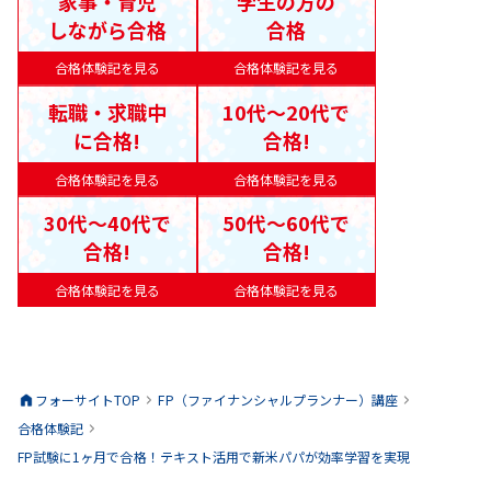
家事・育児
学生の方の
しながら合格
合格
合格体験記を見る
合格体験記を見る
転職・求職中
10代〜20代で
に合格!
合格!
合格体験記を見る
合格体験記を見る
30代〜40代で
50代〜60代で
合格!
合格!
合格体験記を見る
合格体験記を見る
フォーサイトTOP
FP（ファイナンシャルプランナー）
講座
合格体験記
FP試験に1ヶ月で合格！テキスト活用で新米パパが効率学習を実現