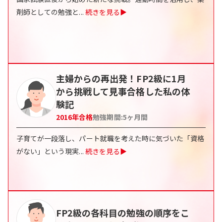
剤師としての勉強と
...
続きを見る▶
主婦からの再出発！FP2級に1月
から挑戦して見事合格した私の体
験記
2016
年合格
勉強期間:
5
ヶ月間
子育てが一段落し、パート就職を考えた時に気づいた「資格
がない」という現実
...
続きを見る▶
FP2級の各科目の勉強の順序をこ