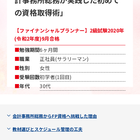
の資格取得術」
【ファイナンシャルプランナー】2級試験2020年
(令和2年度)9月合格
■
勉強期間
6ヶ月間
■
職業
正社員(サラリーマン)
■
性別
女性
■
受験回数
初学者(1回目)
■
年代
30代
会計事務所総務からFP資格へ挑戦した理由
教材選びとスケジュール管理の工夫