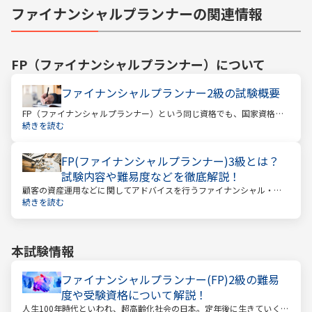
ファイナンシャルプランナーの関連情報
FP（ファイナンシャルプランナー）
について
ファイナンシャルプランナー2級の試験概要
FP（ファイナンシャルプランナー）という同じ資格でも、国家資格と
民間資格の2種類にわかれています。
続きを読む
FP(ファイナンシャルプランナー)3級とは？
試験内容や難易度などを徹底解説！
顧客の資産運用などに関してアドバイスを行うファイナンシャル・プ
ランナー。このファイナンシャル・プランナーとして働くときに、大
続きを読む
きな力となるのが「ファイナンシャル・プランニング技能士（以下：
FP）」の資格です。
本試験情報
ファイナンシャルプランナー(FP)2級の難易
度や受験資格について解説！
人生100年時代といわれ、超高齢化社会の日本。定年後に生きていく時