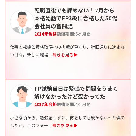
転職直後でも諦めない！2月から
本格始動でFP3級に合格した50代
会社員の奮闘記
2014
年合格
勉強期間:
6
ヶ月間
仕事の転機と資格取得への挑戦が重なり、計画通りに進まな
い日々。新しい職場
...
続きを見る▶
FP試験当日は緊張で問題をうまく
解けなかったけど受かってた
2017
年合格
勉強期間:
4
ヶ月間
小さな頃から、勉強をせずに、何をしても続かなかった僕で
したが、このフォー
...
続きを見る▶