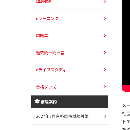
講義動画
eラーニング
問題集
過去問一問一答
eライブスタディ
合格グッズ
講座案内
メ
社
2027年2月合格目標試験対策
ト
を