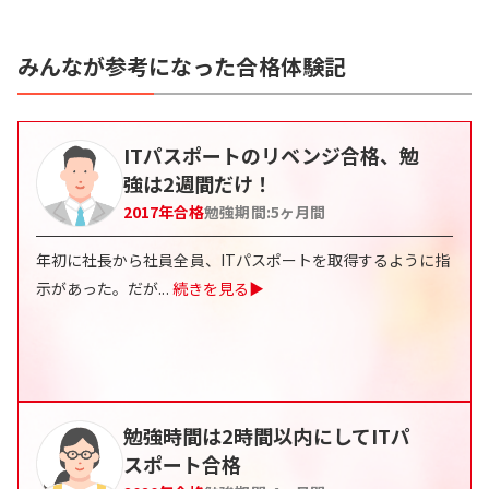
みんなが参考になった合格体験記
ITパスポートのリベンジ合格、勉
強は2週間だけ！
2017
年合格
勉強期間:
5
ヶ月間
年初に社長から社員全員、ITパスポートを取得するように指
示があった。だが
...
続きを見る▶
勉強時間は2時間以内にしてITパ
スポート合格