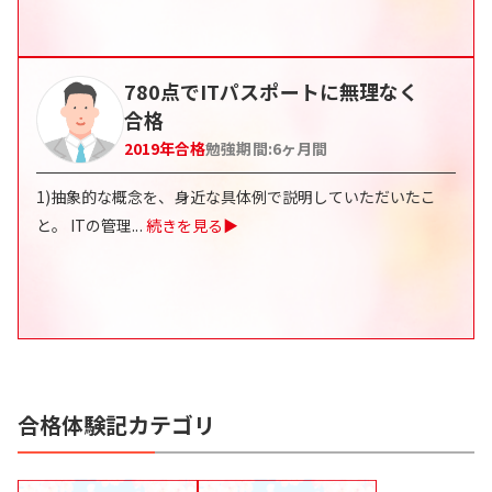
780点でITパスポートに無理なく
合格
2019
年合格
勉強期間:
6
ヶ月間
1)抽象的な概念を、身近な具体例で説明していただいたこ
と。 ITの管理
...
続きを見る▶
合格体験記カテゴリ