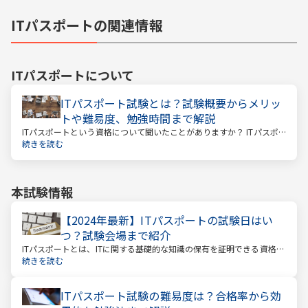
ITパスポートの関連情報
ITパスポート
について
ITパスポート試験とは？試験概要からメリッ
トや難易度、勉強時間まで解説
ITパスポートという資格について聞いたことがありますか？ ITパスポ
ートといっても、海外旅行に関する資格ではありません。
続きを読む
本試験情報
【2024年最新】ITパスポートの試験日はい
つ？試験会場まで紹介
ITパスポートとは、ITに関する基礎的な知識の保有を証明できる資格で
す。IT関連の仕事に就いている方やIT系企業で働く方のほか、すべての
続きを読む
社会人や学生を広く対象とした国家試験のひとつで、受験者数が年々
増えている注目の資格です。
ITパスポート試験の難易度は？合格率から効