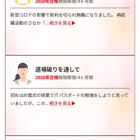
2020
年合格
勉強期間:
4
ヶ月間
新型コロナの影響で契約を切られ無職になりました。 再就
職活動のさなか「
...
続きを見る▶
道場破りを通して
2020
年合格
勉強期間:
4
ヶ月間
初めは対面式の授業でITパスポートの勉強をしようと思って
いましたが、この
...
続きを見る▶