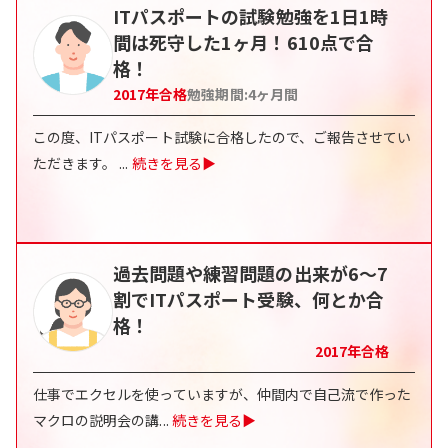
ITパスポートの試験勉強を1日1時
間は死守した1ヶ月！610点で合
格！
2017
年合格
勉強期間:
4
ヶ月間
この度、ITパスポート試験に合格したので、ご報告させてい
ただきます。
...
続きを見る▶
過去問題や練習問題の出来が6～7
割でITパスポート受験、何とか合
格！
2017
年合格
仕事でエクセルを使っていますが、仲間内で自己流で作った
マクロの説明会の講
...
続きを見る▶