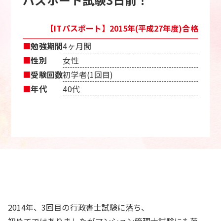
【ITパスポート】2015年(平成27年度)合格
■
勉強期間
4ヶ月間
■
性別
女性
■
受験回数
初学者(1回目)
■
年代
40代
2014年、3回目の行政書士試験に落ち、