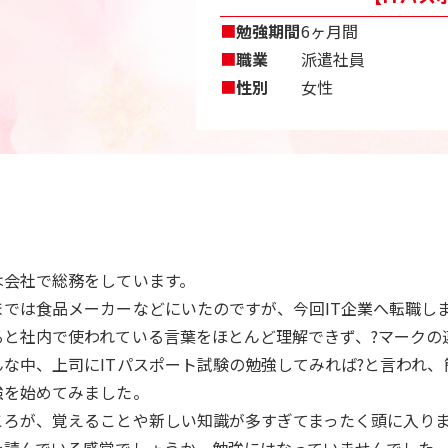
■
勉強期間
6ヶ月間
■
職業
派遣社員
■
性別
女性
は会社で総務をしています。
までは食品メーカーなどにいたのですが、今回IT企業へ転職し
ると社内で使われている言葉をほとんど理解できず、?マークの
んな中、上司にITパスポート試験の勉強してみれば?と言われ
強を始めてみました。
ころが、覚えることや新しい知識が多すぎてまったく頭に入り