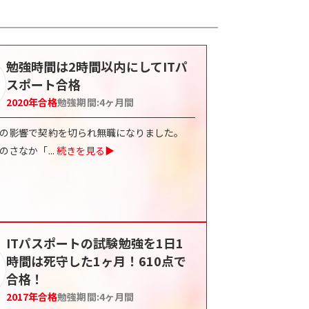
勉強時間は2時間以内にしてITパ
スポート合格
2020
年合格
勉強期間:
4
ヶ月間
の影響で契約を切られ無職になりました。
のさなか「
...
続きを見る▶
ITパスポートの試験勉強を1日1
時間は死守した1ヶ月！610点で
合格！
2017
年合格
勉強期間:
4
ヶ月間