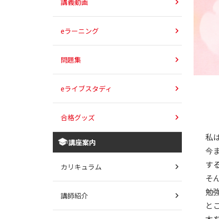
講義動画
eラーニング
問題集
eライブスタディ
合格グッズ
私
講座案内
今
す
カリキュラム
そ
勉
講師紹介
と