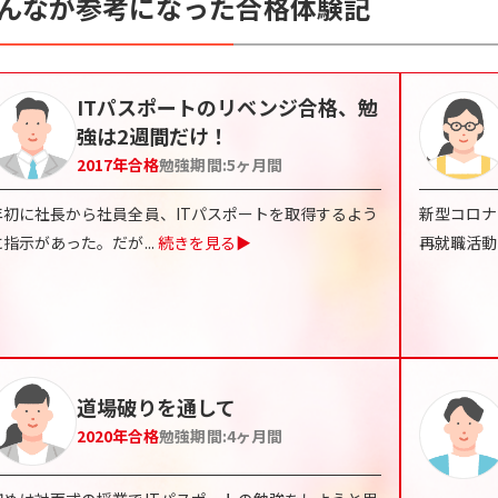
んなが参考になった合格体験記
ITパスポートのリベンジ合格、勉
強は2週間だけ！
2017
年合格
勉強期間:
5
ヶ月間
年初に社長から社員全員、ITパスポートを取得するよう
新型コロナ
に指示があった。だが
...
続きを見る▶
再就職活動
道場破りを通して
2020
年合格
勉強期間:
4
ヶ月間