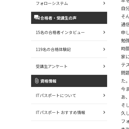
本
フォローシステム
自
そ
合格者・受講生の声
通
申
15名の合格者インタビュー
勉
時
119名の合格体験記
家
テ
受講生アンケート
問
た
資格情報
今
ITパスポートについて
あ
そ
ITパスポート おすすめ情報
久
フ