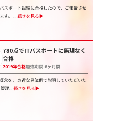
Tパスポート試験に合格したので、ご報告させ
きます。
...
続きを見る▶
780点でITパスポートに無理なく
合格
2019
年合格
勉強期間:
6
ヶ月間
な概念を、身近な具体例で説明していただいた
の管理
...
続きを見る▶