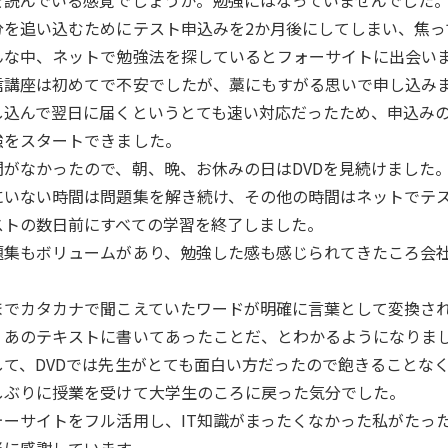
を読んでいる感覚でしょうか。勉強にはなっていませんでした
分を追い込むためにテスト申込みを2か月後にしてしまい、焦っ
んな中、ネットで勉強法を探しているとフォーサイトに出会い
信講座は初めてで不安でしたが、藁にもすがる思いで申し込み
し込んで翌日に届くというとても速い対応だったため、申込み
強をスタートできました。
間がなかったので、朝、晩、お休みの日はDVDを見続けました
にいない時間は問題集を解き続け、その他の時間はネットでテ
ストの数日前にすべての学習を終了しました。
題集もボリュームがあり、勉強した感も感じられてきたころ会
。
までカタカナで聞こえていたワードが明確に言葉として変換さ
、あのテキストに書いてあったことだ、とわかるようになりま
して、DVDでは先生がとても面白い方だったので飽きることな
しぶりに授業を受けて大学生のころに戻った気分でした。
ォーサイトをフル活用し、IT知識がまったくなかった私がたっ