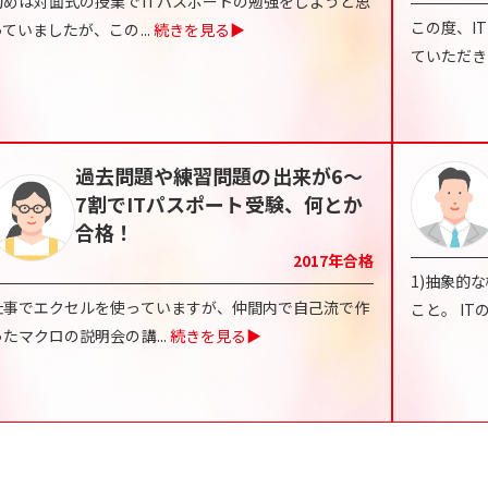
初めは対面式の授業でITパスポートの勉強をしようと思
この度、I
っていましたが、この
...
続きを見る▶
ていただ
過去問題や練習問題の出来が6～
7割でITパスポート受験、何とか
合格！
2017
年合格
1)抽象的
仕事でエクセルを使っていますが、仲間内で自己流で作
こと。 IT
ったマクロの説明会の講
...
続きを見る▶