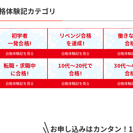
格体験記カテゴリ
初学者
リベンジ合格
働き
一発合格!
を達成!
合
合格体験記を見る
合格体験記を見る
合格体験
転職・求職中
10代〜20代で
30代〜
に合格!
合格!
合
合格体験記を見る
合格体験記を見る
合格体験
お申し込みはカンタン！