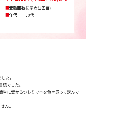
■
受験回数
初学者(1回目)
■
年代
30代
ました。
連続でした。
、簡単に受かるつもりで本を色々買って読んで
ません。