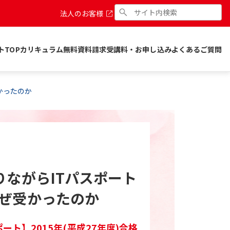
法人のお客様
トTOP
カリキュラム
無料資料請求
受講料・お申し込み
よくあるご質問
かったのか
りながらITパスポート
ぜ受かったのか
ポート】2015年(平成27年度)合格