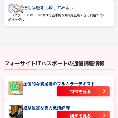
通信講座を比較してみよう
ITパスポートとは、ITに関する基本的な知識を証明できる資格であり、
経済産業省認定の国家試験です。 ITと聞くと、専門的な知識を問われ
続きを読む
る難しい試験と思われるかもしれません。
フォーサイト
ITパスポート
の通信講座情報
圧倒的な満足度のフルカラーテキスト
特徴を見る
経験豊富な実力派講師陣！
講師を見る