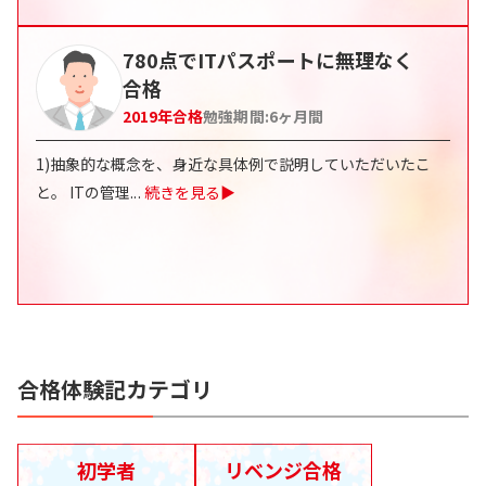
780点でITパスポートに無理なく
合格
2019
年合格
勉強期間:
6
ヶ月間
1)抽象的な概念を、身近な具体例で説明していただいたこ
と。 ITの管理
...
続きを見る▶
合格体験記カテゴリ
初学者
リベンジ合格