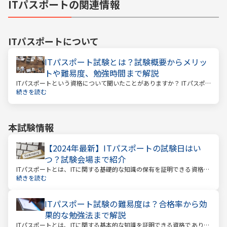
ITパスポートの関連情報
ITパスポート
について
ITパスポート試験とは？試験概要からメリッ
トや難易度、勉強時間まで解説
ITパスポートという資格について聞いたことがありますか？ ITパスポ
ートといっても、海外旅行に関する資格ではありません。
続きを読む
本試験情報
【2024年最新】ITパスポートの試験日はい
つ？試験会場まで紹介
ITパスポートとは、ITに関する基礎的な知識の保有を証明できる資格で
す。IT関連の仕事に就いている方やIT系企業で働く方のほか、すべての
続きを読む
社会人や学生を広く対象とした国家試験のひとつで、受験者数が年々
増えている注目の資格です。
ITパスポート試験の難易度は？合格率から効
果的な勉強法まで解説
ITパスポートとは、ITに関する基本的な知識を証明できる資格であり、