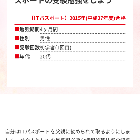
【ITパスポート】2015年(平成27年度)合格
■
勉強期間
4ヶ月間
■
性別
男性
■
受験回数
初学者(1回目)
■
年代
20代
自分はITパスポートを父親に勧められて取るようにしま