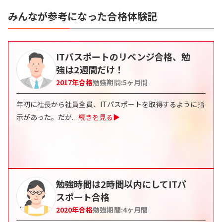
みんなが参考になった合格体験記
ITパスポートのリベンジ合格、勉
強は2週間だけ！
2017
年合格
勉強期間:
5
ヶ月間
年初に社長から社員全員、ITパスポートを取得するように指
示があった。だが
...
続きを見る▶
勉強時間は2時間以内にしてITパ
スポート合格
2020
年合格
勉強期間:
4
ヶ月間