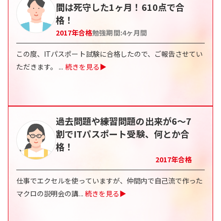
間は死守した1ヶ月！610点で合
格！
2017
年合格
勉強期間:
4
ヶ月間
この度、ITパスポート試験に合格したので、ご報告させてい
ただきます。
...
続きを見る▶
過去問題や練習問題の出来が6～7
割でITパスポート受験、何とか合
格！
2017
年合格
仕事でエクセルを使っていますが、仲間内で自己流で作った
マクロの説明会の講
...
続きを見る▶