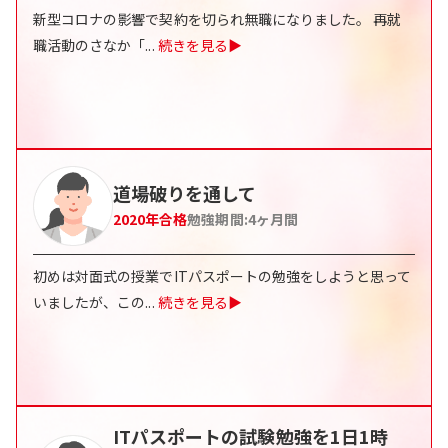
新型コロナの影響で契約を切られ無職になりました。 再就
職活動のさなか「
...
続きを見る▶
道場破りを通して
2020
年合格
勉強期間:
4
ヶ月間
初めは対面式の授業でITパスポートの勉強をしようと思って
いましたが、この
...
続きを見る▶
ITパスポートの試験勉強を1日1時