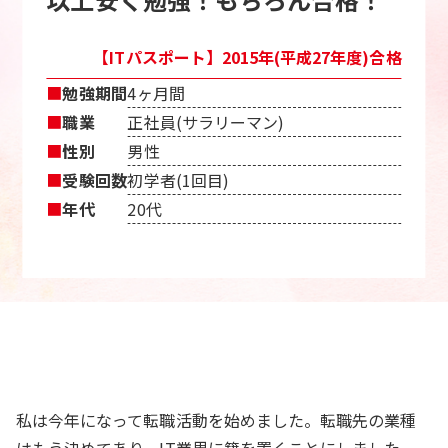
【ITパスポート】2015年(平成27年度)合格
■
勉強期間
4ヶ月間
■
職業
正社員(サラリーマン)
■
性別
男性
■
受験回数
初学者(1回目)
■
年代
20代
私は今年になって転職活動を始めました。転職先の業種