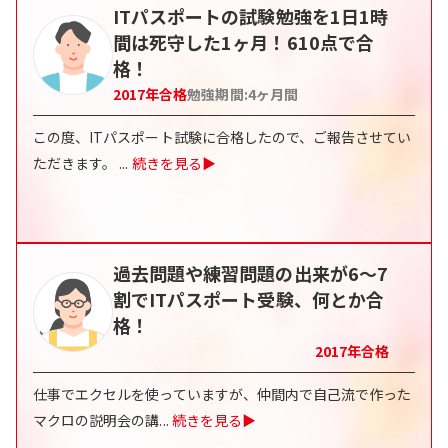
ITパスポートの試験勉強を1日1時
間は死守した1ヶ月！610点で合
格！
2017
年合格
勉強期間:
4
ヶ月間
この度、ITパスポート試験に合格したので、ご報告させてい
ただきます。
...
続きを見る▶
過去問題や練習問題の出来が6～7
割でITパスポート受験、何とか合
格！
2017
年合格
仕事でエクセルを使っていますが、仲間内で自己流で作った
マクロの説明会の講
...
続きを見る▶