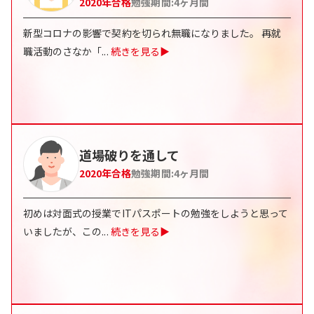
2020
年合格
勉強期間:
4
ヶ月間
新型コロナの影響で契約を切られ無職になりました。 再就
職活動のさなか「
...
続きを見る▶
道場破りを通して
2020
年合格
勉強期間:
4
ヶ月間
初めは対面式の授業でITパスポートの勉強をしようと思って
いましたが、この
...
続きを見る▶