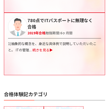
780点でITパスポートに無理なく
合格
2019
年合格
勉強期間:
6
ヶ月間
1)抽象的な概念を、身近な具体例で説明していただいたこ
と。 ITの管理
...
続きを見る▶
合格体験記カテゴリ