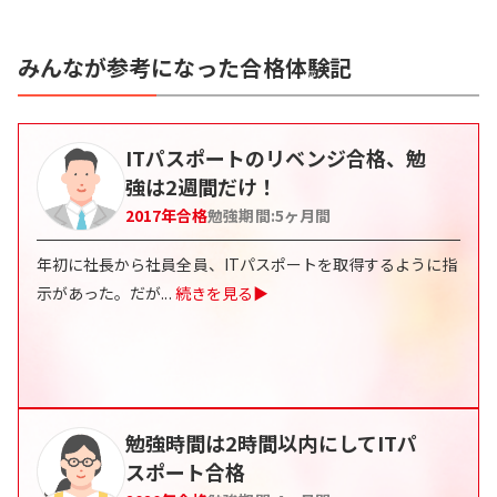
みんなが参考になった合格体験記
ITパスポートのリベンジ合格、勉
強は2週間だけ！
2017
年合格
勉強期間:
5
ヶ月間
年初に社長から社員全員、ITパスポートを取得するように指
示があった。だが
...
続きを見る▶
勉強時間は2時間以内にしてITパ
スポート合格