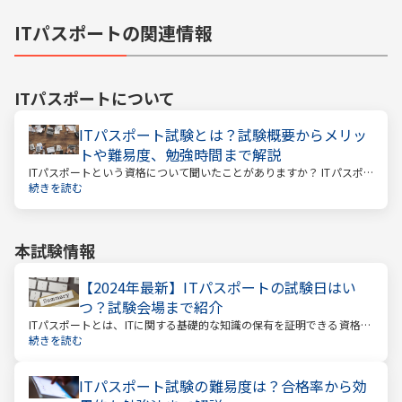
ITパスポートの関連情報
ITパスポート
について
ITパスポート試験とは？試験概要からメリッ
トや難易度、勉強時間まで解説
ITパスポートという資格について聞いたことがありますか？ ITパスポ
ートといっても、海外旅行に関する資格ではありません。
続きを読む
本試験情報
【2024年最新】ITパスポートの試験日はい
つ？試験会場まで紹介
ITパスポートとは、ITに関する基礎的な知識の保有を証明できる資格で
す。IT関連の仕事に就いている方やIT系企業で働く方のほか、すべての
続きを読む
社会人や学生を広く対象とした国家試験のひとつで、受験者数が年々
増えている注目の資格です。
ITパスポート試験の難易度は？合格率から効