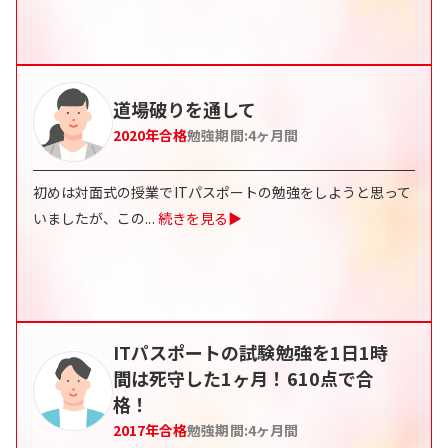
道場破りを通して
2020
年合格
勉強期間:
4
ヶ月間
初めは対面式の授業でITパスポートの勉強をしようと思って
いましたが、この
...
続きを見る▶
ITパスポートの試験勉強を1日1時
間は死守した1ヶ月！610点で合
格！
2017
年合格
勉強期間:
4
ヶ月間