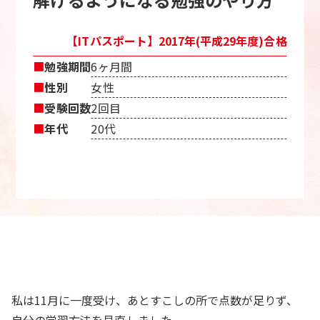
【ITパスポート】2017年(平成29年度)合格
■
勉強期間
6ヶ月間
■
性別
女性
■
受験回数
2回目
■
年代
20代
私は11月に一度受け、あとすこしの所で点数が足りず、