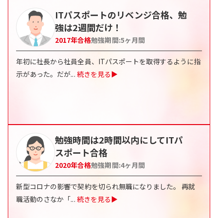
ITパスポートのリベンジ合格、勉
強は2週間だけ！
2017
年合格
勉強期間:
5
ヶ月間
年初に社長から社員全員、ITパスポートを取得するように指
示があった。だが
...
続きを見る▶
勉強時間は2時間以内にしてITパ
スポート合格
2020
年合格
勉強期間:
4
ヶ月間
新型コロナの影響で契約を切られ無職になりました。 再就
職活動のさなか「
...
続きを見る▶