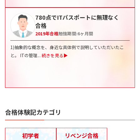
780点でITパスポートに無理なく
合格
2019
年合格
勉強期間:
6
ヶ月間
1)抽象的な概念を、身近な具体例で説明していただいたこ
と。 ITの管理
...
続きを見る▶
合格体験記カテゴリ
初学者
リベンジ合格