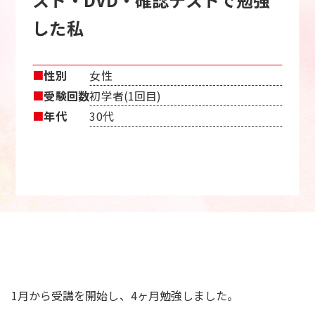
した私
■
性別
女性
■
受験回数
初学者(1回目)
■
年代
30代
1月から受講を開始し、4ヶ月勉強しました。