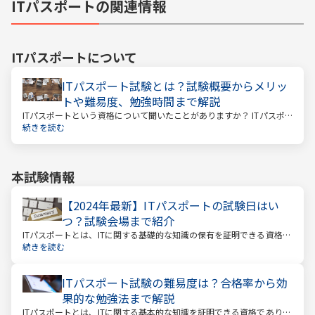
ITパスポートの関連情報
ITパスポート
について
ITパスポート試験とは？試験概要からメリッ
トや難易度、勉強時間まで解説
ITパスポートという資格について聞いたことがありますか？ ITパスポ
ートといっても、海外旅行に関する資格ではありません。
続きを読む
本試験情報
【2024年最新】ITパスポートの試験日はい
つ？試験会場まで紹介
ITパスポートとは、ITに関する基礎的な知識の保有を証明できる資格で
す。IT関連の仕事に就いている方やIT系企業で働く方のほか、すべての
続きを読む
社会人や学生を広く対象とした国家試験のひとつで、受験者数が年々
増えている注目の資格です。
ITパスポート試験の難易度は？合格率から効
果的な勉強法まで解説
ITパスポートとは、ITに関する基本的な知識を証明できる資格であり、