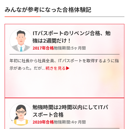
みんなが参考になった合格体験記
ITパスポートのリベンジ合格、勉
強は2週間だけ！
2017
年合格
勉強期間:
5
ヶ月間
年初に社長から社員全員、ITパスポートを取得するように指
示があった。だが
...
続きを見る▶
勉強時間は2時間以内にしてITパ
スポート合格
2020
年合格
勉強期間:
4
ヶ月間