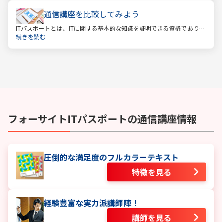
通信講座を比較してみよう
ITパスポートとは、ITに関する基本的な知識を証明できる資格であり、
経済産業省認定の国家試験です。 ITと聞くと、専門的な知識を問われ
続きを読む
る難しい試験と思われるかもしれません。
フォーサイト
ITパスポート
の通信講座情報
圧倒的な満足度のフルカラーテキスト
特徴を見る
経験豊富な実力派講師陣！
講師を見る