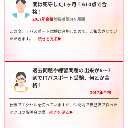
間は死守した1ヶ月！610点で合
格！
2017
年合格
勉強期間:
4
ヶ月間
この度、ITパスポート試験に合格したので、ご報告させてい
ただきます。
...
続きを見る▶
過去問題や練習問題の出来が6～7
割でITパスポート受験、何とか合
格！
2017
年合格
仕事でエクセルを使っていますが、仲間内で自己流で作った
マクロの説明会の講
...
続きを見る▶