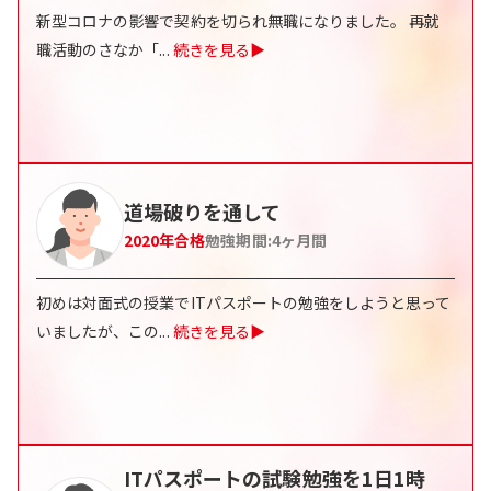
新型コロナの影響で契約を切られ無職になりました。 再就
職活動のさなか「
...
続きを見る▶
道場破りを通して
2020
年合格
勉強期間:
4
ヶ月間
初めは対面式の授業でITパスポートの勉強をしようと思って
いましたが、この
...
続きを見る▶
ITパスポートの試験勉強を1日1時