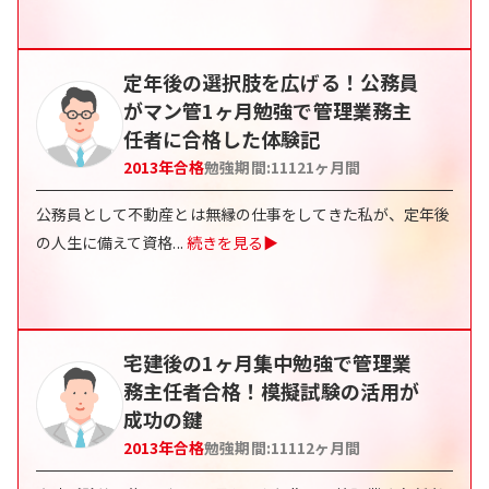
定年後の選択肢を広げる！公務員
がマン管1ヶ月勉強で管理業務主
任者に合格した体験記
2013
年合格
勉強期間:
11121
ヶ月間
公務員として不動産とは無縁の仕事をしてきた私が、定年後
の人生に備えて資格
...
続きを見る▶
宅建後の1ヶ月集中勉強で管理業
務主任者合格！模擬試験の活用が
成功の鍵
2013
年合格
勉強期間:
11112
ヶ月間