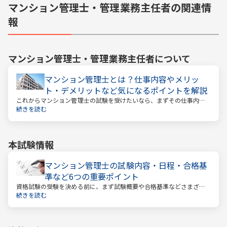
マンション管理士・管理業務主任者の関連情
報
マンション管理士・管理業務主任者
について
マンション管理士とは？仕事内容やメリッ
ト・デメリットなど気になるポイントを解説
これからマンション管理士の試験を受けたいなら、まずその仕事内容
を確かめましょう。この仕事では、マンション管理組合の総合的なサ
続きを読む
ポートをします。
本試験情報
マンション管理士の試験内容・日程・合格基
準など6つの重要ポイント
資格試験の受験を決める前に、まず試験概要や合格基準などさまざま
なことを把握しておくことが大切です。試験までの日数を計算し、無
続きを読む
駄のない効率的な勉強スケジュールを立てる必要があります。