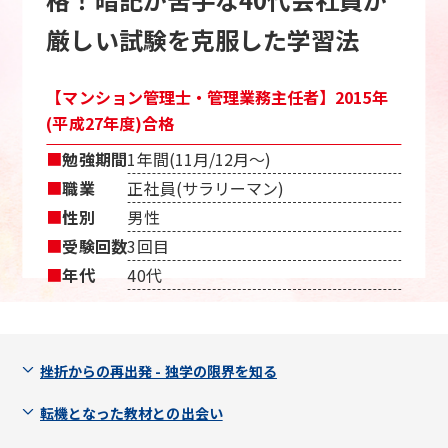
厳しい試験を克服した学習法
【マンション管理士・管理業務主任者】2015年
(平成27年度)合格
■
勉強期間
1年間(11月/12月〜)
■
職業
正社員(サラリーマン)
■
性別
男性
■
受験回数
3回目
■
年代
40代
挫折からの再出発 - 独学の限界を知る
転機となった教材との出会い