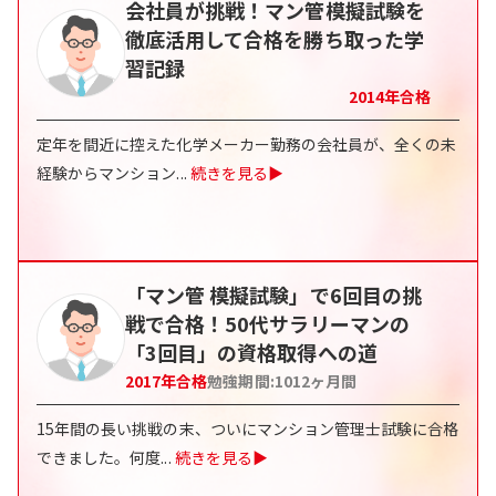
会社員が挑戦！マン管模擬試験を
徹底活用して合格を勝ち取った学
習記録
2014
年合格
定年を間近に控えた化学メーカー勤務の会社員が、全くの未
経験からマンション
...
続きを見る▶
「マン管 模擬試験」で6回目の挑
戦で合格！50代サラリーマンの
「3回目」の資格取得への道
2017
年合格
勉強期間:
1012
ヶ月間
15年間の長い挑戦の末、ついにマンション管理士試験に合格
できました。何度
...
続きを見る▶