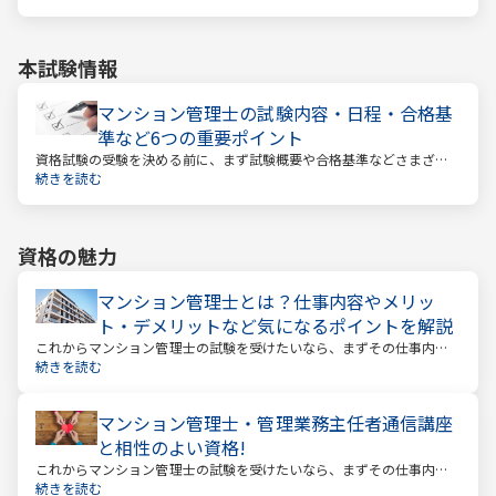
ポートをします。
本試験情報
マンション管理士の試験内容・日程・合格基
準など6つの重要ポイント
資格試験の受験を決める前に、まず試験概要や合格基準などさまざま
なことを把握しておくことが大切です。試験までの日数を計算し、無
続きを読む
駄のない効率的な勉強スケジュールを立てる必要があります。
資格の魅力
マンション管理士とは？仕事内容やメリッ
ト・デメリットなど気になるポイントを解説
これからマンション管理士の試験を受けたいなら、まずその仕事内容
を確かめましょう。この仕事では、マンション管理組合の総合的なサ
続きを読む
ポートをします。
マンション管理士・管理業務主任者通信講座
と相性のよい資格!
これからマンション管理士の試験を受けたいなら、まずその仕事内容
を確かめましょう。この仕事では、マンション管理組合の総合的なサ
続きを読む