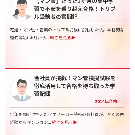
【マン管】たった1ヶ月の集中学
習で不安を乗り越え合格！トリプ
ル受験者の奮闘記
宅建・マン管・管業のトリプル受験に挑戦した私。本格的な
勉強開始は6月から
...
続きを見る▶
会社員が挑戦！マン管模擬試験を
徹底活用して合格を勝ち取った学
習記録
2014
年合格
定年を間近に控えた化学メーカー勤務の会社員が、全くの未
経験からマンション
...
続きを見る▶