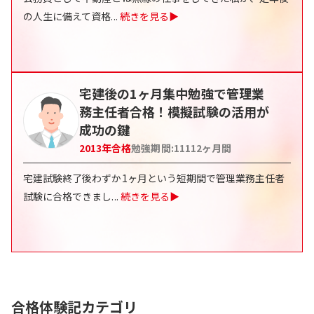
の人生に備えて資格
...
続きを見る▶
宅建後の1ヶ月集中勉強で管理業
務主任者合格！模擬試験の活用が
成功の鍵
2013
年合格
勉強期間:
11112
ヶ月間
宅建試験終了後わずか1ヶ月という短期間で管理業務主任者
試験に合格できまし
...
続きを見る▶
合格体験記カテゴリ