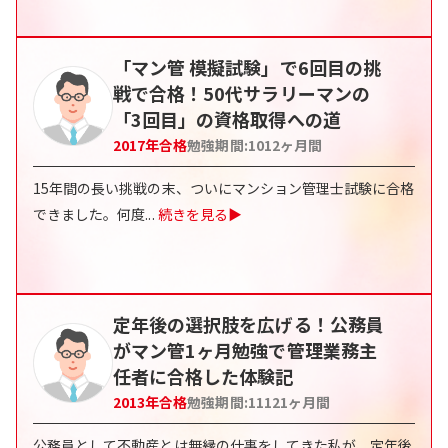
「マン管 模擬試験」で6回目の挑
戦で合格！50代サラリーマンの
「3回目」の資格取得への道
2017
年合格
勉強期間:
1012
ヶ月間
15年間の長い挑戦の末、ついにマンション管理士試験に合格
できました。何度
...
続きを見る▶
定年後の選択肢を広げる！公務員
がマン管1ヶ月勉強で管理業務主
任者に合格した体験記
2013
年合格
勉強期間:
11121
ヶ月間
公務員として不動産とは無縁の仕事をしてきた私が、定年後