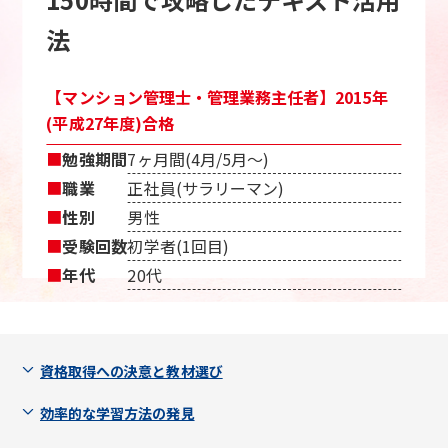
法
【マンション管理士・管理業務主任者】2015年
(平成27年度)合格
■
勉強期間
7ヶ月間(4月/5月〜)
■
職業
正社員(サラリーマン)
■
性別
男性
■
受験回数
初学者(1回目)
■
年代
20代
資格取得への決意と教材選び
効率的な学習方法の発見