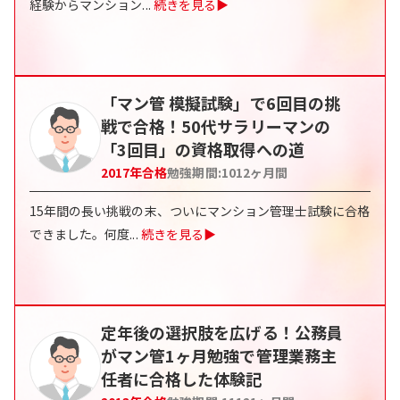
経験からマンション
...
続きを見る▶
「マン管 模擬試験」で6回目の挑
戦で合格！50代サラリーマンの
「3回目」の資格取得への道
2017
年合格
勉強期間:
1012
ヶ月間
15年間の長い挑戦の末、ついにマンション管理士試験に合格
できました。何度
...
続きを見る▶
定年後の選択肢を広げる！公務員
がマン管1ヶ月勉強で管理業務主
任者に合格した体験記