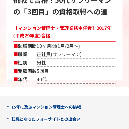
の「3回目」の資格取得への道
【マンション管理士・管理業務主任者】2017年
(平成29年度)合格
■
勉強期間
10ヶ月間(1月/2月〜)
■
職業
正社員(サラリーマン)
■
性別
男性
■
受験回数
5回目
■
年代
40代
15年に及ぶマンション管理士への挑戦
転機となったフォーサイトとの出会い