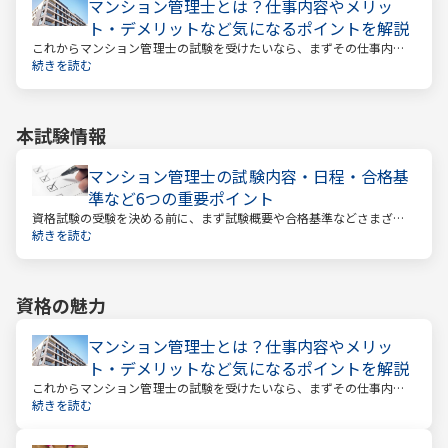
マンション管理士とは？仕事内容やメリッ
ト・デメリットなど気になるポイントを解説
これからマンション管理士の試験を受けたいなら、まずその仕事内容
を確かめましょう。この仕事では、マンション管理組合の総合的なサ
続きを読む
ポートをします。
本試験情報
マンション管理士の試験内容・日程・合格基
準など6つの重要ポイント
資格試験の受験を決める前に、まず試験概要や合格基準などさまざま
なことを把握しておくことが大切です。試験までの日数を計算し、無
続きを読む
駄のない効率的な勉強スケジュールを立てる必要があります。
資格の魅力
マンション管理士とは？仕事内容やメリッ
ト・デメリットなど気になるポイントを解説
これからマンション管理士の試験を受けたいなら、まずその仕事内容
を確かめましょう。この仕事では、マンション管理組合の総合的なサ
続きを読む
ポートをします。