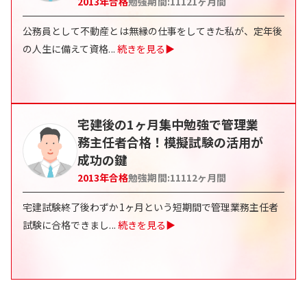
2013
年合格
勉強期間:
11121
ヶ月間
公務員として不動産とは無縁の仕事をしてきた私が、定年後
の人生に備えて資格
...
続きを見る▶
宅建後の1ヶ月集中勉強で管理業
務主任者合格！模擬試験の活用が
成功の鍵
2013
年合格
勉強期間:
11112
ヶ月間
宅建試験終了後わずか1ヶ月という短期間で管理業務主任者
試験に合格できまし
...
続きを見る▶