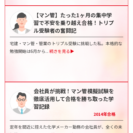
【マン管】たった1ヶ月の集中学
習で不安を乗り越え合格！トリプ
ル受験者の奮闘記
宅建・マン管・管業のトリプル受験に挑戦した私。本格的な
勉強開始は6月から
...
続きを見る▶
会社員が挑戦！マン管模擬試験を
徹底活用して合格を勝ち取った学
習記録
2014
年合格
定年を間近に控えた化学メーカー勤務の会社員が、全くの未