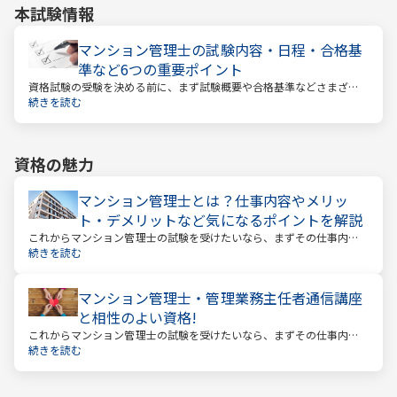
本試験情報
マンション管理士の試験内容・日程・合格基
準など6つの重要ポイント
資格試験の受験を決める前に、まず試験概要や合格基準などさまざま
なことを把握しておくことが大切です。試験までの日数を計算し、無
続きを読む
駄のない効率的な勉強スケジュールを立てる必要があります。
資格の魅力
マンション管理士とは？仕事内容やメリッ
ト・デメリットなど気になるポイントを解説
これからマンション管理士の試験を受けたいなら、まずその仕事内容
を確かめましょう。この仕事では、マンション管理組合の総合的なサ
続きを読む
ポートをします。
マンション管理士・管理業務主任者通信講座
と相性のよい資格!
これからマンション管理士の試験を受けたいなら、まずその仕事内容
を確かめましょう。この仕事では、マンション管理組合の総合的なサ
続きを読む
ポートをします。