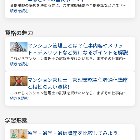
資格試験の受験を決める前に、まず試験概要や合格基準などさまざま
なことを把握しておくことが大切です。試験までの日数を計算し、無
続きを読む
駄のない効率的な勉強スケジュールを立てる必要があります。
資格の魅力
マンション管理士とは？仕事内容やメリッ
ト・デメリットなど気になるポイントを解説
これからマンション管理士の試験を受けたいなら、まずその仕事内容
を確かめましょう。この仕事では、マンション管理組合の総合的なサ
続きを読む
ポートをします。
マンション管理士・管理業務主任者通信講座
と相性のよい資格!
これからマンション管理士の試験を受けたいなら、まずその仕事内容
を確かめましょう。この仕事では、マンション管理組合の総合的なサ
続きを読む
ポートをします。
学習形態
独学・通学・通信講座を比較してみよう