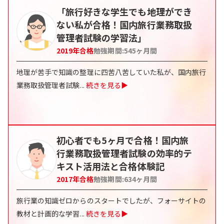
「旅行好きな学生でも地理ができ
ない私が合格！国内旅行業務取扱
管理者試験の学習法」
2019
年合格
勉強期間:
545
ヶ月間
地理が苦手で知識の整理に四苦八苦していた私が、国内旅行
業務取扱管理者試験
...
続きを見る▶
初心者でも5ヶ月で合格！国内旅
行業務取扱管理者試験の効率的テ
キスト活用法と合格体験記
2017
年合格
勉強期間:
634
ヶ月間
旅行業の知識ゼロからのスタートでしたが、フォーサイトの
教材と計画的な学習
...
続きを見る▶