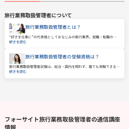
旅行業務取扱管理者
について
旅行業務取扱管理者とは？
“好きを仕事に”の代表格としておなじみの旅行業界。就職・転職の人
気企業ランキングでは旅行会社が常に上位に君臨し、いつの時代にも
続きを読む
根強い人気を誇ります。
旅行業務取扱管理者の受験資格は？
旅行業務取扱管理者試験は、総合・国内を問わず、誰でも受験できる
資格です。一般的に「国家資格」といえば受験資格が多いですが、
続きを読む
少々珍しくそして貴重な国家資格であると言えます。
フォーサイト
旅行業務取扱管理者
の通信講座
情報