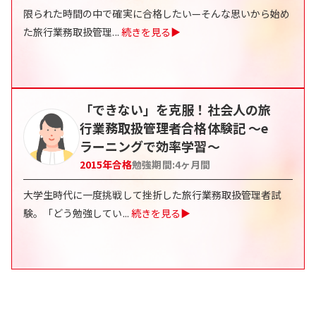
限られた時間の中で確実に合格したい—そんな思いから始め
た旅行業務取扱管理
...
続きを見る▶
「できない」を克服！社会人の旅
行業務取扱管理者合格体験記 〜e
ラーニングで効率学習〜
2015
年合格
勉強期間:
4
ヶ月間
大学生時代に一度挑戦して挫折した旅行業務取扱管理者試
験。「どう勉強してい
...
続きを見る▶