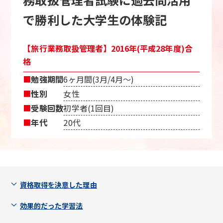
で勝利した大学生の体験記
【旅行業務取扱管理者】2016年(平成28年度)合
格
■
勉強期間
6ヶ月間(3月/4月〜)
■
性別
女性
■
受験回数
初学者(1回目)
■
年代
20代
資格取得を決意した理由
効果的だった学習法