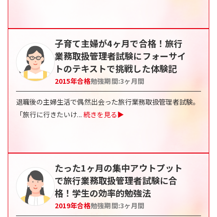
子育て主婦が4ヶ月で合格！旅行
業務取扱管理者試験にフォーサイ
トのテキストで挑戦した体験記
2015
年合格
勉強期間:
3
ヶ月間
退職後の主婦生活で偶然出会った旅行業務取扱管理者試験。
「旅行に行きたいけ
...
続きを見る▶
たった1ヶ月の集中アウトプット
で旅行業務取扱管理者試験に合
格！学生の効率的勉強法
2019
年合格
勉強期間:
3
ヶ月間