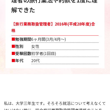
解できた
【旅行業務取扱管理者】2016年(平成28年度)合
格
■
勉強期間
6ヶ月間(3月/4月〜)
■
性別
女性
■
受験回数
初学者(1回目)
■
年代
20代
私は、大学三年生です。そろそろ就活について考えなくて