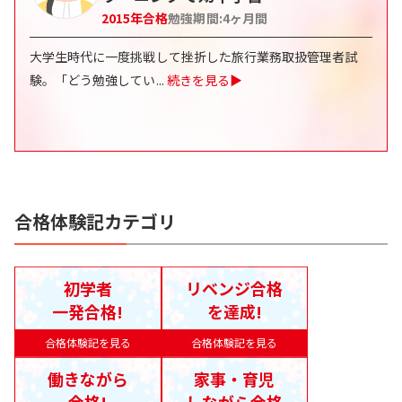
2015
年合格
勉強期間:
4
ヶ月間
大学生時代に一度挑戦して挫折した旅行業務取扱管理者試
験。「どう勉強してい
...
続きを見る▶
合格体験記カテゴリ
初学者
リベンジ合格
一発合格!
を達成!
合格体験記を見る
合格体験記を見る
働きながら
家事・育児
合格!
しながら合格