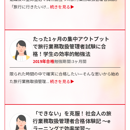
「旅行に行きたいけ
...
続きを見る▶
たった1ヶ月の集中アウトプット
で旅行業務取扱管理者試験に合
格！学生の効率的勉強法
2019
年合格
勉強期間:
3
ヶ月間
限られた時間の中で確実に合格したい—そんな思いから始め
た旅行業務取扱管理
...
続きを見る▶
「できない」を克服！社会人の旅
行業務取扱管理者合格体験記 〜e
ラーニングで効率学習〜