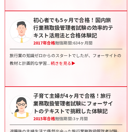
初心者でも5ヶ月で合格！国内旅
行業務取扱管理者試験の効率的テ
キスト活用法と合格体験記
2017
年合格
勉強期間:
634
ヶ月間
旅行業の知識ゼロからのスタートでしたが、フォーサイトの
教材と計画的な学習
...
続きを見る▶
子育て主婦が4ヶ月で合格！旅行
業務取扱管理者試験にフォーサイ
トのテキストで挑戦した体験記
2015
年合格
勉強期間:
3
ヶ月間
退職後の主婦生活で偶然出会った旅行業務取扱管理者試験。