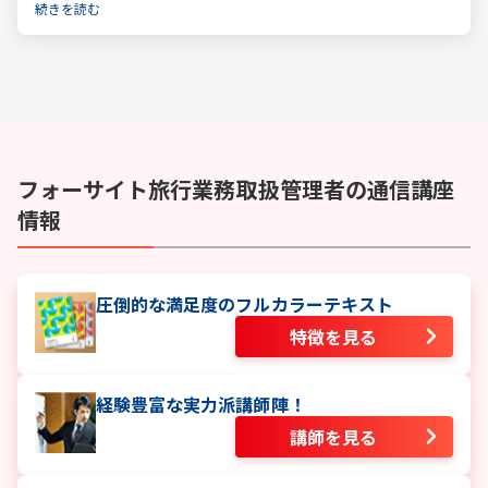
資格です。一般的に「国家資格」といえば受験資格が多いですが、
続きを読む
少々珍しくそして貴重な国家資格であると言えます。
フォーサイト
旅行業務取扱管理者
の通信講座
情報
圧倒的な満足度のフルカラーテキスト
特徴を見る
経験豊富な実力派講師陣！
講師を見る