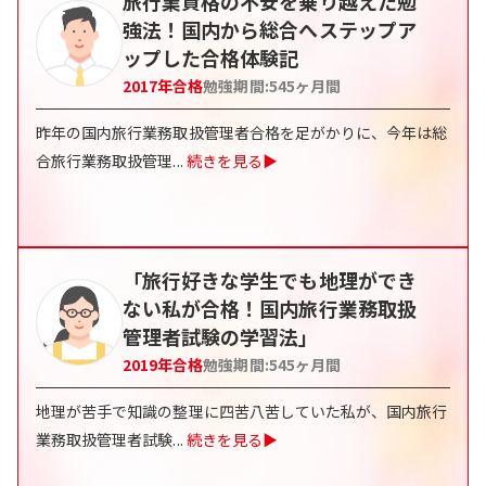
旅行業資格の不安を乗り越えた勉
強法！国内から総合へステップア
ップした合格体験記
2017
年合格
勉強期間:
545
ヶ月間
昨年の国内旅行業務取扱管理者合格を足がかりに、今年は総
合旅行業務取扱管理
...
続きを見る▶
「旅行好きな学生でも地理ができ
ない私が合格！国内旅行業務取扱
管理者試験の学習法」
2019
年合格
勉強期間:
545
ヶ月間
地理が苦手で知識の整理に四苦八苦していた私が、国内旅行
業務取扱管理者試験
...
続きを見る▶