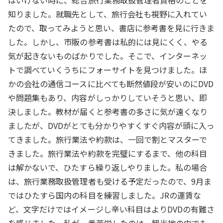
はいけない時に、総合旅行業務取扱管理者資格のことを
知りました。就職先として、旅行会社も視野に入れてい
たので、取ってみようと思い、書店に参考書を見に行きま
した。しかし、市販の参考書は私的には見にくく、やる
気が起きないものばかりでした。そこで、インターネッ
トで調べていくうちにフォーサイトを見つけました。ほ
かの会社の通信コースに比べても断然値段が安いのにDVD
や問題集もあり、内容がしっかりしていそうと思い、即
決しました。教材が届くと参考書の多さに気が遠くなり
ましたが、DVDがとても分かりやすくすぐ内容が頭に入っ
てきました。旅行業法や約款は、一回で割とマスターで
きました。旅行業法や約款を完璧にするまで、他の科目
は解かないで、ひたすら繰り返しやりました。私の場合
は、旅行業務取扱管理者も受ける予定だったので、9月ま
ではひたすら国内の科目を練習しました。JRの運賃な
ど、文字だけではイメージし辛い科目はよりDVDの有難さ