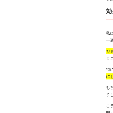
効
私
一
7
く
特
に
も
り
こ
間