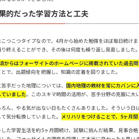
果的だった学習方法と工夫
はこつこつタイプなので、4月から始めた勉強をほぼ毎日続け
通り終えることができ、その後は何度も繰り返し見直しました
月頃からはフォーサイトのホームページに掲載されていた過去
ことで、出題傾向を把握し、知識の定着を図りました。
に苦手だった地理については、
国内地理の教材を常にカバンに
していました
。このスキマ時間の活用が、苦手分野の克服に大
ちろん、やる気が出ない日もたくさんありました。そういう日
して気分転換していました。
メリハリをつけることで、5ヶ月
うした学習生活を約5ヶ月間続け、試験に挑んだ結果、見事合格
でした。フォーサイトの講座を受講して本当に良かったと思い