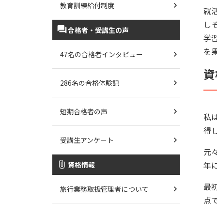
教育訓練給付制度
就
し
合格者・受講生の声
学
を
47名の合格者インタビュー
資
286名の合格体験記
短期合格者の声
私
得
受講生アンケート
元
年
資格情報
最
旅行業務取扱管理者について
点