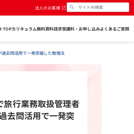
法人のお客様
トTOP
カリキュラム
無料資料請求
受講料・お申し込み
よくあるご質問
が過去問活用で一発突破した勉強法
で旅行業務取扱管理者
過去問活用で一発突