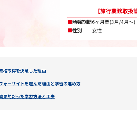
【旅行業務取扱管
■
勉強期間
6ヶ月間(3月/4月〜)
■
性別
女性
資格取得を決意した理由
フォーサイトを選んだ理由と学習の進め方
効果的だった学習方法と工夫