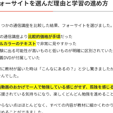
ォーサイトを選んだ理由と学習の進め方
くつかの通信講座を比較した結果、フォーサイトを選びました
他の通信講座より
比較的価格が手頃
だった
ルカラーのテキスト
で非常に見やすかった
 試験に出る可能性が高いものと低いものが明確に区別されていた
講義DVDが付属していた
際に教材が届いた時は「こんなにあるの？」と少し驚きました
せんでした。
義動画のおかげで一人で勉強している感じがせず、孤独を感じ
応援されている気持ちになり、楽しくどんどん勉強を進めるこ
からない点はほとんどなく、すべての内容が教材に細かくわか
進めることができました。