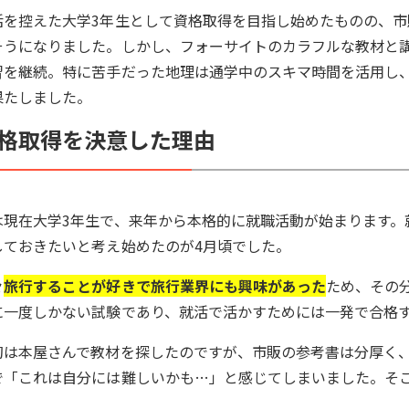
活を控えた大学3年生として資格取得を目指し始めたものの、
そうになりました。しかし、フォーサイトのカラフルな教材と
習を継続。特に苦手だった地理は通学中のスキマ時間を活用し
果たしました。
格取得を決意した理由
は現在大学3年生で、来年から本格的に就職活動が始まります。
しておきたいと考え始めたのが4月頃でした。
々
旅行することが好きで旅行業界にも興味があった
ため、その
に一度しかない試験であり、就活で活かすためには一発で合格
初は本屋さんで教材を探したのですが、市販の参考書は分厚く
で「これは自分には難しいかも…」と感じてしまいました。そ