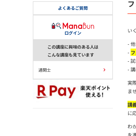
フ
よくあるご質問
い
ログイン
- 
この講座に興味のある人は
-
フ
こんな講座も見ています
-
- 
通関士
実
ま
講
に
わ
を