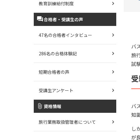
教育訓練給付制度
合格者・受講生の声
47名の合格者インタビュー
バ
286名の合格体験記
旅
試
短期合格者の声
受
受講生アンケート
バ
資格情報
知
旅行業務取扱管理者について
し
が