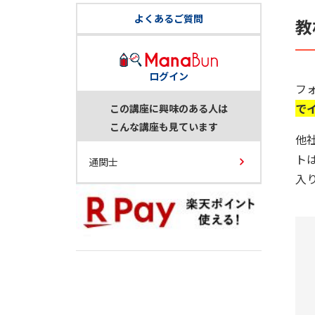
よくあるご質問
教
ログイン
フ
で
この講座に興味のある人は
こんな講座も見ています
他
ト
通関士
入