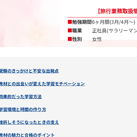
【旅行業務取扱管
■
勉強期間
6ヶ月間(3月/4月〜)
■
職業
正社員(サラリーマン
■
性別
女性
受験のきっかけと不安な出発点
教材との出会いが変えた学習モチベーション
効果的だった学習方法
学習環境と時間の作り方
挫折しそうになったときの支え
教材の魅力と合格のポイント