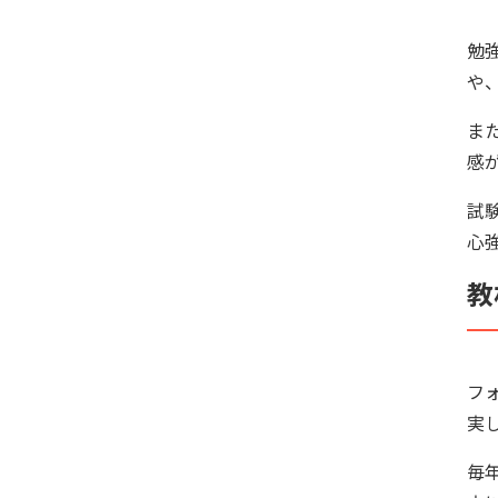
勉
や
ま
感
試
心
教
フ
実
毎