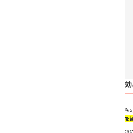
効
私
を
特