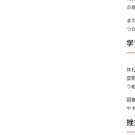
の
ま
つ
学
休
空
り
図
や
挫