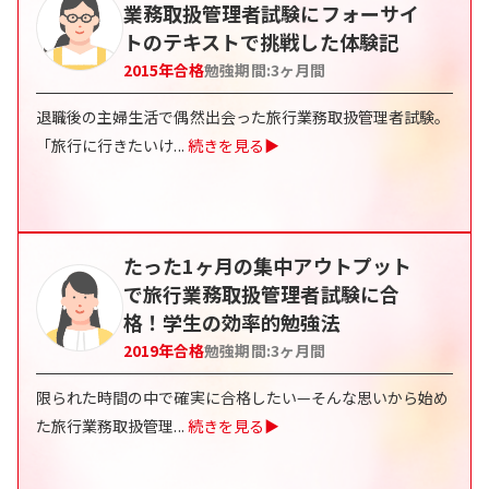
業務取扱管理者試験にフォーサイ
トのテキストで挑戦した体験記
2015
年合格
勉強期間:
3
ヶ月間
退職後の主婦生活で偶然出会った旅行業務取扱管理者試験。
「旅行に行きたいけ
...
続きを見る▶
たった1ヶ月の集中アウトプット
で旅行業務取扱管理者試験に合
格！学生の効率的勉強法
2019
年合格
勉強期間:
3
ヶ月間
限られた時間の中で確実に合格したい—そんな思いから始め
た旅行業務取扱管理
...
続きを見る▶