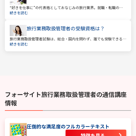
“好きを仕事に”の代表格としておなじみの旅行業界。就職・転職の人
気企業ランキングでは旅行会社が常に上位に君臨し、いつの時代にも
続きを読む
根強い人気を誇ります。
旅行業務取扱管理者の受験資格は？
旅行業務取扱管理者試験は、総合・国内を問わず、誰でも受験できる
資格です。一般的に「国家資格」といえば受験資格が多いですが、
続きを読む
少々珍しくそして貴重な国家資格であると言えます。
フォーサイト
旅行業務取扱管理者
の通信講座
情報
圧倒的な満足度のフルカラーテキスト
特徴を見る