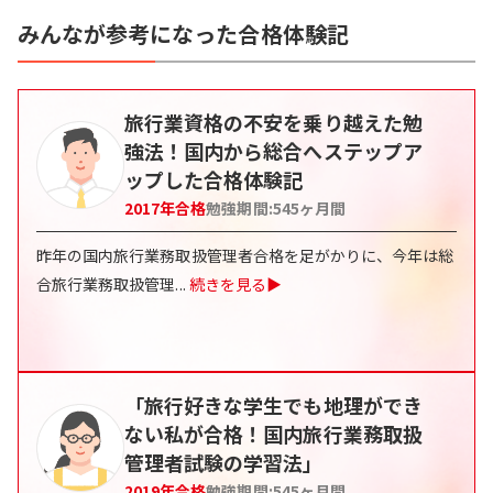
みんなが参考になった合格体験記
旅行業資格の不安を乗り越えた勉
強法！国内から総合へステップア
ップした合格体験記
2017
年合格
勉強期間:
545
ヶ月間
昨年の国内旅行業務取扱管理者合格を足がかりに、今年は総
合旅行業務取扱管理
...
続きを見る▶
「旅行好きな学生でも地理ができ
ない私が合格！国内旅行業務取扱
管理者試験の学習法」
2019
年合格
勉強期間:
545
ヶ月間