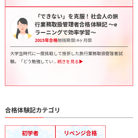
「できない」を克服！社会人の旅
行業務取扱管理者合格体験記 〜e
ラーニングで効率学習〜
2015
年合格
勉強期間:
4
ヶ月間
大学生時代に一度挑戦して挫折した旅行業務取扱管理者試
験。「どう勉強してい
...
続きを見る▶
合格体験記カテゴリ
初学者
リベンジ合格