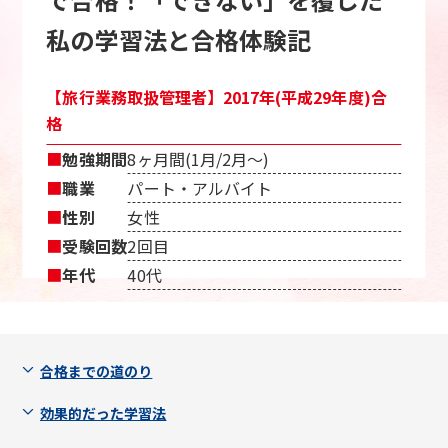
私の学習法と合格体験記
【旅行業務取扱管理者】2017年(平成29年度)合
格
■
勉強期間
8ヶ月間(1月/2月〜)
■
職業
パート・アルバイト
■
性別
女性
■
受験回数
2回目
■
年代
40代
合格までの道のり
効果的だった学習法