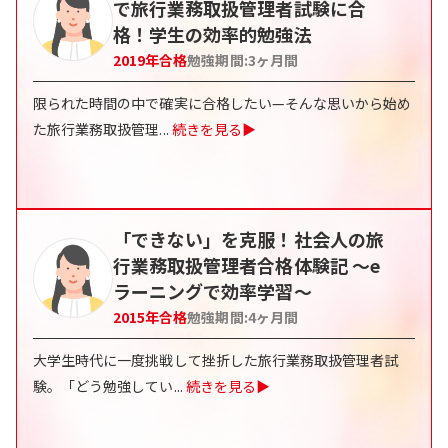
で旅行業務取扱管理者試験に合
格！学生の効率的勉強法
2019
年合格
勉強期間:
3
ヶ月間
限られた時間の中で確実に合格したい—そんな思いから始め
た旅行業務取扱管理
...
続きを見る▶
「できない」を克服！社会人の旅
行業務取扱管理者合格体験記 〜e
ラーニングで効率学習〜
2015
年合格
勉強期間:
4
ヶ月間
大学生時代に一度挑戦して挫折した旅行業務取扱管理者試
験。「どう勉強してい
...
続きを見る▶