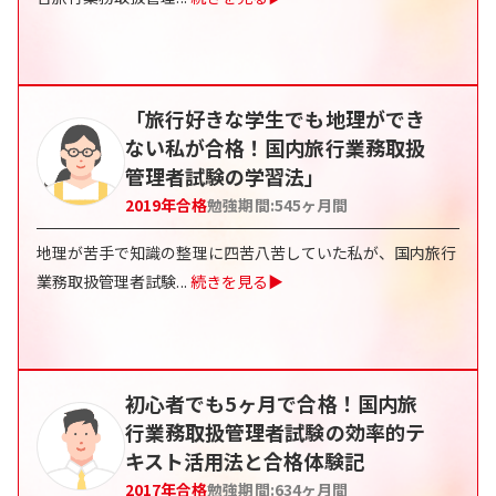
「旅行好きな学生でも地理ができ
ない私が合格！国内旅行業務取扱
管理者試験の学習法」
2019
年合格
勉強期間:
545
ヶ月間
地理が苦手で知識の整理に四苦八苦していた私が、国内旅行
業務取扱管理者試験
...
続きを見る▶
初心者でも5ヶ月で合格！国内旅
行業務取扱管理者試験の効率的テ
キスト活用法と合格体験記
2017
年合格
勉強期間:
634
ヶ月間