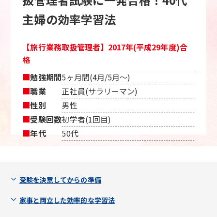
主婦の効率学習法
【旅行業務取扱管理者】2017年(平成29年度)合
格
■
勉強期間
5ヶ月間(4月/5月〜)
■
職業
正社員(サラリーマン)
■
性別
男性
■
受験回数
初学者(1回目)
■
年代
50代
受験を決意してからの準備
家事と両立した効率的な学習法