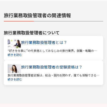
旅行業務取扱管理者の関連情報
旅行業務取扱管理者
について
旅行業務取扱管理者とは？
“好きを仕事に”の代表格としておなじみの旅行業界。就職・転職の人
気企業ランキングでは旅行会社が常に上位に君臨し、いつの時代にも
続きを読む
根強い人気を誇ります。
旅行業務取扱管理者の受験資格は？
旅行業務取扱管理者試験は、総合・国内を問わず、誰でも受験できる
資格です。一般的に「国家資格」といえば受験資格が多いですが、
続きを読む
少々珍しくそして貴重な国家資格であると言えます。