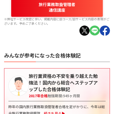
旅行業務取扱管理者
通信講座
※弊社サービス改定に伴い、掲載内容に旧コース/旧サービス内容の表現がご
ざいます。予めご了承ください。
みんなが参考になった合格体験記
旅行業資格の不安を乗り越えた勉
強法！国内から総合へステップア
ップした合格体験記
2017
年合格
勉強期間:
545
ヶ月間
昨年の国内旅行業務取扱管理者合格を足がかりに、今年は総
合旅行業務取扱管理
...
続きを見る▶