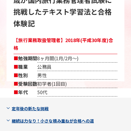
挑戦したテキスト学習法と合格
体験記
【旅行業務取扱管理者】2018年(平成30年度)合
格
■
勉強期間
8ヶ月間(1月/2月〜)
■
職業
公務員
■
性別
男性
■
受験回数
初学者(1回目)
■
年代
50代
定年後の新たな挑戦
継続は力なり！小さな積み重ねが合格への道