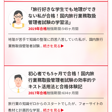
「旅行好きな学生でも地理ができ
ない私が合格！国内旅行業務取扱
管理者試験の学習法」
2019
年合格
勉強期間:
545
ヶ月間
地理が苦手で知識の整理に四苦八苦していた私が、国内旅行
業務取扱管理者試験
...
続きを見る▶
初心者でも5ヶ月で合格！国内旅
行業務取扱管理者試験の効率的テ
キスト活用法と合格体験記
2017
年合格
勉強期間:
634
ヶ月間
旅行業の知識ゼロからのスタートでしたが、フォーサイトの
教材と計画的な学習
...
続きを見る▶