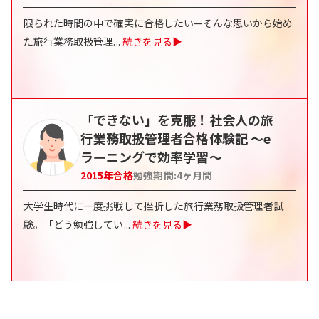
限られた時間の中で確実に合格したい—そんな思いから始め
た旅行業務取扱管理
...
続きを見る▶
「できない」を克服！社会人の旅
行業務取扱管理者合格体験記 〜e
ラーニングで効率学習〜
2015
年合格
勉強期間:
4
ヶ月間
大学生時代に一度挑戦して挫折した旅行業務取扱管理者試
験。「どう勉強してい
...
続きを見る▶