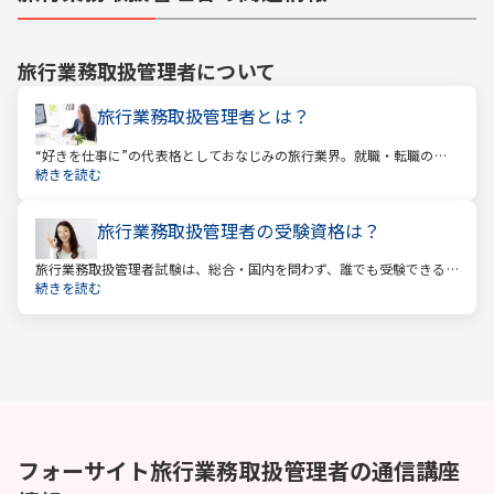
旅行業務取扱管理者
について
旅行業務取扱管理者とは？
“好きを仕事に”の代表格としておなじみの旅行業界。就職・転職の人
気企業ランキングでは旅行会社が常に上位に君臨し、いつの時代にも
続きを読む
根強い人気を誇ります。
旅行業務取扱管理者の受験資格は？
旅行業務取扱管理者試験は、総合・国内を問わず、誰でも受験できる
資格です。一般的に「国家資格」といえば受験資格が多いですが、
続きを読む
少々珍しくそして貴重な国家資格であると言えます。
フォーサイト
旅行業務取扱管理者
の通信講座