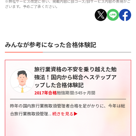
※弊社サービス改定に伴い、掲載内容に旧コース/旧サービス内容の表現がご
ざいます。予めご了承ください。
みんなが参考になった合格体験記
旅行業資格の不安を乗り越えた勉
強法！国内から総合へステップア
ップした合格体験記
2017
年合格
勉強期間:
545
ヶ月間
昨年の国内旅行業務取扱管理者合格を足がかりに、今年は総
合旅行業務取扱管理
...
続きを見る▶