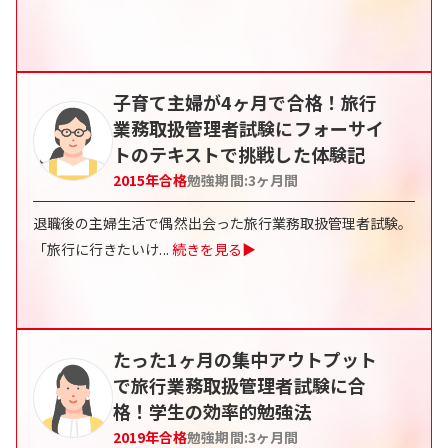
子育て主婦が4ヶ月で合格！旅行
業務取扱管理者試験にフォーサイ
トのテキストで挑戦した体験記
2015
年合格
勉強期間:
3
ヶ月間
退職後の主婦生活で偶然出会った旅行業務取扱管理者試験。
「旅行に行きたいけ
...
続きを見る▶
たった1ヶ月の集中アウトプット
で旅行業務取扱管理者試験に合
格！学生の効率的勉強法
2019
年合格
勉強期間:
3
ヶ月間