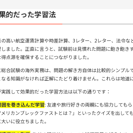
果的だった学習法
点の高い航空運賃計算や時差計算、3レター、2レター、法令な
習しました。正直に言うと、試験前は見慣れた問題に飽き飽き
な得点源を確保することにつながりました。
に総合試験の海外実務は、問題の解き方自体は比較的シンプル
となる知識がなければ正解にたどり着けません。これらは地道
が実践して効果的だった学習方法は以下の通りです：
周囲を巻き込んだ学習
: 友達や旅行好きの両親にも協力しても
アメリカンブレックファストとは？」といったクイズを出して
に大いに役立ちました。