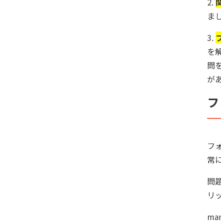
2.
ま
3.
を
問
が
フ
フ
常
問
リ
m