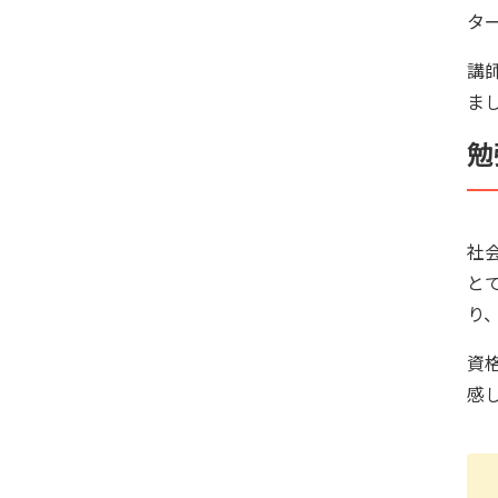
タ
講
ま
勉
社
と
り
資
感