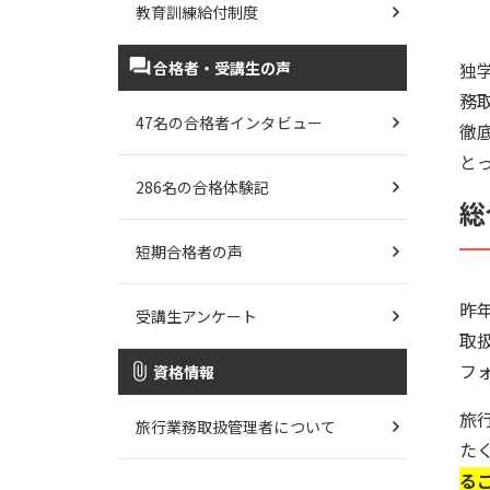
教育訓練給付制度
合格者・受講生の声
独
務
47名の合格者インタビュー
徹
と
286名の合格体験記
総
短期合格者の声
昨
受講生アンケート
取
フ
資格情報
旅
旅行業務取扱管理者について
た
る