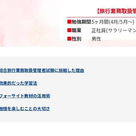
【旅行業務取扱管
■
勉強期間
5ヶ月間(4月/5月〜)
■
職業
正社員(サラリーマン
■
性別
男性
総合旅行業務取扱管理者試験に挑戦した理由
効果的だった学習法
フォーサイト教材の活用術
勉強を楽しむことの大切さ