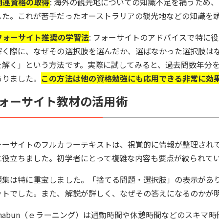
関連資格の取得
: 海外の観光地についての知識不足を補うため
した。これが苦手だったオーストラリアの観光地などの知識を
フォーサイト推奨の学習法
: フォーサイトのアドバイスで特に
解く際に、なぜその選択肢を選んだか、選ばなかった選択肢は
を解く」という方法です。実際に試してみると、過去問数年分
ありました。
この方法は他の資格勉強にも応用できる非常に効
ォーサイト教材の活用術
ォーサイトのフルカラーテキストは、視覚的に情報が整理され
に役立ちました。初学者にとって複雑な内容も要点が絞られて
題集は特に重宝しました。「捨てる問題・選択肢」の表示があ
ットでした。また、解説が詳しく、なぜその答えになるのかが
anabun（ｅラーニング）は通勤時間や休憩時間などのスキマ