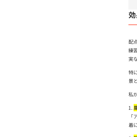
効
配
練
実
特
景
私
1.
「
着