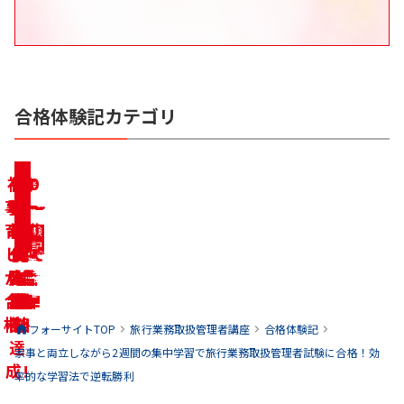
合格体験記カテゴリ
初
リ
働
家
学
10
転
30
50
合
合
合
合
合
合
合
合
合
格
格
格
格
格
格
格
格
格
事・
学
職・
ベ
代〜
き
代〜
代〜
生
体
体
体
体
体
体
体
体
体
育児
者
求職
ン
な
の
20
40
60
験
験
験
験
験
験
験
験
験
記
記
記
記
記
記
記
記
記
しな
一
ジ
代で
が
代で
代で
方
中
を
を
を
を
を
を
を
を
を
がら
発
に合
合
ら
の
合
合
合
見
見
見
見
見
見
見
見
見
る
る
る
る
る
る
る
る
る
合格
合
格
合
格!
合
格!
格!
格!
格!
格!
を
格
フォーサイトTOP
旅行業務取扱管理者
講座
合格体験記
達
家事と両立しながら2週間の集中学習で旅行業務取扱管理者試験に合格！効
成!
率的な学習法で逆転勝利