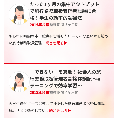
たった1ヶ月の集中アウトプット
で旅行業務取扱管理者試験に合
格！学生の効率的勉強法
2019
年合格
勉強期間:
3
ヶ月間
限られた時間の中で確実に合格したい—そんな思いから始め
た旅行業務取扱管理
...
続きを見る▶
「できない」を克服！社会人の旅
行業務取扱管理者合格体験記 〜e
ラーニングで効率学習〜
2015
年合格
勉強期間:
4
ヶ月間
大学生時代に一度挑戦して挫折した旅行業務取扱管理者試
験。「どう勉強してい
...
続きを見る▶