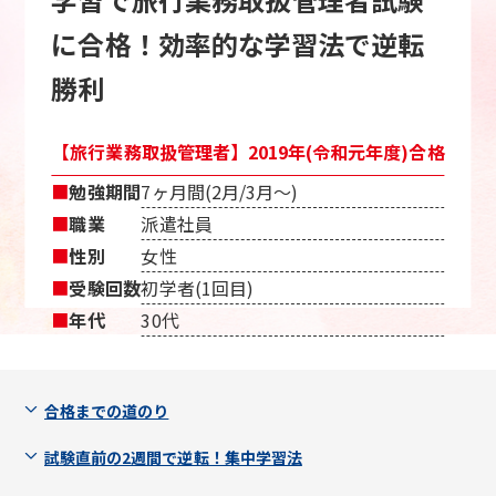
に合格！効率的な学習法で逆転
勝利
【旅行業務取扱管理者】2019年(令和元年度)合格
■
勉強期間
7ヶ月間(2月/3月〜)
■
職業
派遣社員
■
性別
女性
■
受験回数
初学者(1回目)
■
年代
30代
合格までの道のり
試験直前の2週間で逆転！集中学習法