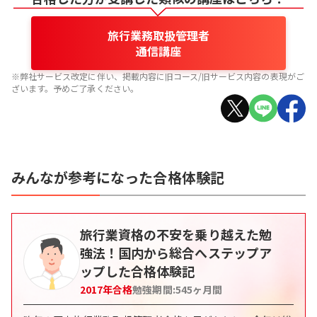
旅行業務取扱管理者
通信講座
※弊社サービス改定に伴い、掲載内容に旧コース/旧サービス内容の表現がご
ざいます。予めご了承ください。
みんなが参考になった合格体験記
旅行業資格の不安を乗り越えた勉
強法！国内から総合へステップア
ップした合格体験記
2017
年合格
勉強期間:
545
ヶ月間