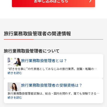
お申し込みはこちら
旅行業務取扱管理者の関連情報
旅行業務取扱管理者
について
旅行業務取扱管理者とは？
“好きを仕事に”の代表格としておなじみの旅行業界。就職・転職の人
気企業ランキングでは旅行会社が常に上位に君臨し、いつの時代にも
続きを読む
根強い人気を誇ります。
旅行業務取扱管理者の受験資格は？
旅行業務取扱管理者試験は、総合・国内を問わず、誰でも受験できる
資格です。一般的に「国家資格」といえば受験資格が多いですが、
続きを読む
少々珍しくそして貴重な国家資格であると言えます。