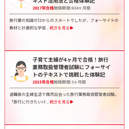
キスト活用法と合格体験記
2017
年合格
勉強期間:
634
ヶ月間
旅行業の知識ゼロからのスタートでしたが、フォーサイトの
教材と計画的な学習
...
続きを見る▶
子育て主婦が4ヶ月で合格！旅行
業務取扱管理者試験にフォーサイ
トのテキストで挑戦した体験記
2015
年合格
勉強期間:
3
ヶ月間
退職後の主婦生活で偶然出会った旅行業務取扱管理者試験。
「旅行に行きたいけ
...
続きを見る▶