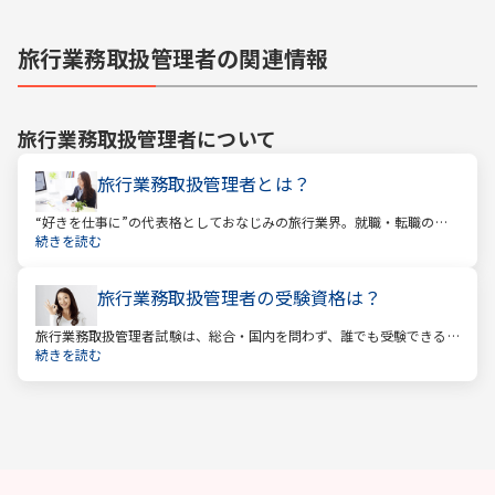
旅行業務取扱管理者の関連情報
旅行業務取扱管理者
について
旅行業務取扱管理者とは？
“好きを仕事に”の代表格としておなじみの旅行業界。就職・転職の人
気企業ランキングでは旅行会社が常に上位に君臨し、いつの時代にも
続きを読む
根強い人気を誇ります。
旅行業務取扱管理者の受験資格は？
旅行業務取扱管理者試験は、総合・国内を問わず、誰でも受験できる
資格です。一般的に「国家資格」といえば受験資格が多いですが、
続きを読む
少々珍しくそして貴重な国家資格であると言えます。