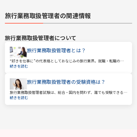
旅行業務取扱管理者の関連情報
旅行業務取扱管理者
について
旅行業務取扱管理者とは？
“好きを仕事に”の代表格としておなじみの旅行業界。就職・転職の人
気企業ランキングでは旅行会社が常に上位に君臨し、いつの時代にも
続きを読む
根強い人気を誇ります。
旅行業務取扱管理者の受験資格は？
旅行業務取扱管理者試験は、総合・国内を問わず、誰でも受験できる
資格です。一般的に「国家資格」といえば受験資格が多いですが、
続きを読む
少々珍しくそして貴重な国家資格であると言えます。