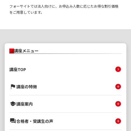
フォーサイトでは法人向けに、お申込み人数に応じたお得な割引価格
問題集8-②
をご用意しています。
記述式対策 不動産
210P
66分
登記法
問題集8-③
記述式対策 不動産
170P
-
講座メニュー
登記法
問題集9-①
講座TOP
記述式対策 商業登
220P
-
記法
講座の特徴
問題集9-②
記述式対策 商業登
222P
88分
講座案内
記法
問題集9-③
合格者・受講生の声
記述式対策 商業登
176P
-