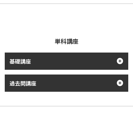
合格必勝編
32P
15分
演習ノート
-
○
○
-
合格カード
○
○
法改正情報（デジタルコンテンツ）
入門講座
72P
51分
法改正情報
○
○
○
無料質問
用語集
○
○
講師挨拶
-
1分
資格マンガ
○
○
○
無料質問10回
学習スケジュール
無料質問回数
10回
10回
20回
1
-
-
単科講座
※2028年度試験対策の教材実績
※教材内容は変更となる場合がございます。 ※デジタルプランはデジ
※1:記述式対策のうち、一部の過去問解説を提供しています。
基礎講座
タルコンテンツでの提供となります。
基礎講座
ページ数
講義時間
76,800
過去問講座
円
受講手続きへ
テキスト1A
税込・送料別
266P
454分
民法
76,800
円
受講手続きへ
なら
月々
6400
円
から。分割手数料無料
テキスト1B
税込・送料別
294P
450分
民法
教材内容
テキスト1C
なら
月々
6400
円
から。分割手数料無料