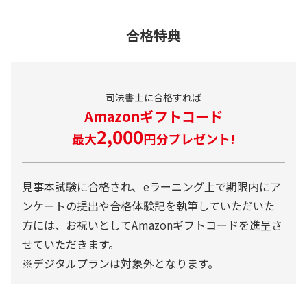
296P
465分
民法
学習教材
合格特典
テキスト2A
教材内容
134P
208分
テキスト 15冊
不動産登記法Ⅰ
eラーニング機能
学習教材
テキスト2B
194P
277分
司法書士に合格すれば
講義動画＋音声
問題集 19冊
不動産登記法Ⅱ
Amazonギフトコード
デジタルテキスト
再現問題
2,000
テキスト2C
最大
円分プレゼント!
186P
297分
チェックテスト
模擬試験
不動産登記法Ⅲ
合格カード
演習ノート
テキスト2D
見事本試験に合格され、eラーニング上で期限内にア
158P
270分
確認テスト
eラーニング機能
不動産登記法Ⅳ
ンケートの提出や合格体験記を執筆していただいた
用語集
デジタルテキスト（問題集）
方には、お祝いとしてAmazonギフトコードを進呈さ
テキスト3A
228P
420分
補足資料・副教材
合格カード
会社法
せていただきます。
受講ガイド
※デジタルプランは対象外となります。
用語集
テキスト3B
210P
393分
戦略立案編
補足資料・副教材
会社法
合格必勝編