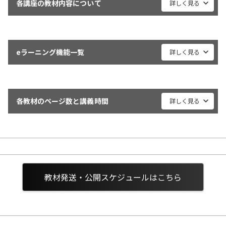
各講座の教材内容について
eラーニング機能
詳しく見る
講義動画＋音声
教材内容
基礎講座
過去問講座
バリュー
デジ
デジタルテキスト
eラーニング機能一覧
受講ガイド
○
○
○
詳しく見る
学習スケジュール
チェックテスト
戦略立案編
○
○
○
○(
合格カード
機能
基礎
過去問
合格必勝編
○
○
○
○(
各教材のページ数と講義時間
詳しく見る
確認テスト
入門講座 テキスト 1冊
○
-
○
○(
用語集
講義動画＋音声
○
○
※1
基礎講座 テキスト 15冊
○
-
○
○(
補足資料・副教材
受講サポートブック
デジタルテキスト
○
○
過去問講座 問題集 19冊
-
○
○
○(
受講ガイド
ページ数
講義時間
再現問題
-
○
○
○(
戦略立案編（デジタルコンテンツ）
教材発送・公開スケジュールはこちら
チェックテスト
○
-
受講ガイド
24P
11分
合格必勝編（デジタルコンテンツ）
模擬試験
-
○
○
○(
確認テスト
入門講座（デジタルコンテンツ）
戦略立案編
128P
61分
○
-
eラーニング ManaBun
○
○
○
資格マンガ（デジタルコンテンツ）