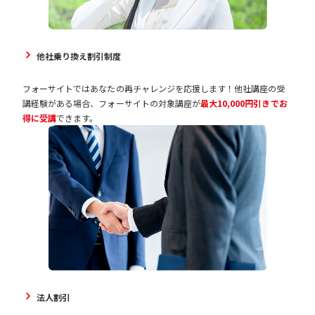
業登記法
問題集4
124P
-
憲法
他社乗り換え割引制度
問題集5
フォーサイトではあなたの再チャレンジを応援します！他社講座の受
120P
-
刑法
講経験がある場合、フォーサイトの対象講座が
最大10,000円引きでお
得に受講
できます。
問題集6
民事訴訟法／民事
238P
-
執行法／民事保全
法
問題集7
供託法／司法書士
138P
-
法
問題集8-①
記述式対策 不動産
266P
-
法人割引
登記法