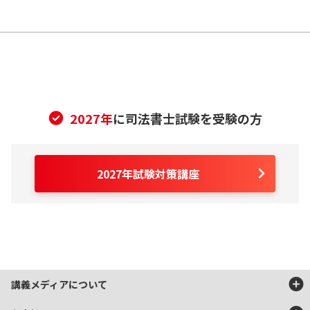
受講ガイド
テキスト3C
278P
417分
入門講座
戦略立案編
会社法
資格マンガ（デジタルコンテンツ）
合格必勝編
テキスト4
174P
326分
法改正情報
資格マンガ（デジタルコンテンツ）
憲法
無料質問
法改正情報
テキスト5
232P
339分
無料質問10回
無料質問
2027年
に司法書士試験を受験の方
刑法
無料質問10回
※教材は順次発送となる場合があります。お申込み前に必ず
教材発送
テキスト6A
スケジュール
をご確認ください。
民事訴訟法／民事
※教材は順次発送となる場合があります。お申込み前に必ず
教材発送
※受講期間は2028年度本試験前日までとなります。
2027年試験対策講座
206P
381分
執行法／民事保全
スケジュール
をご確認ください。
※受講期間は2028年度本試験前日までとなります。
法
テキスト6B
民事訴訟法／民事
124P
204分
執行法／民事保全
法
講義メディアについて