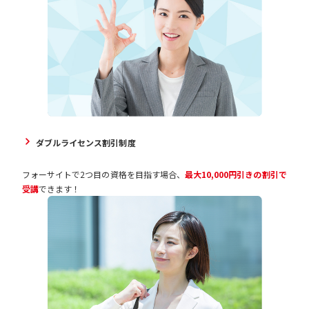
事前登録、クレジットカード不要の後払い決済サービスです。 お支払
福岡県、佐賀県、長崎県、熊本県、大分県、宮崎県、鹿
い。
問題集2-①
900円
児島県
186P
-
いは翌月27日までに、コンビニ払い・銀行振込・口座振替のいずれか
※お支払いの際は、手数料220円が発生します。
不動産登記法
閉じる
沖縄県
2,300円
の方法でお支払いください。
ご利用には 楽天会員への登録が必要となります。 お支払い条件ならび
問題集2-②
176P
-
閉じる
に締め日および引落日は、楽天ペイでご利用になられた決済手段によ
不動産登記法
り異なります。
問題集2-③
※楽天ポイントが貯まるのは、楽天カード・楽天ポイント・楽天キャ
226P
-
不動産登記法
ッシュでのお支払いに限ります。
ダブルライセンス割引制度
問題集3A
会社法／商法／商
194P
-
フォーサイトで2つ目の資格を目指す場合、
最大10,000円引きの割引で
受講
できます！
業登記法
問題集3B
会社法／商法／商
180P
-
業登記法
問題集3C
会社法／商法／商
216P
-