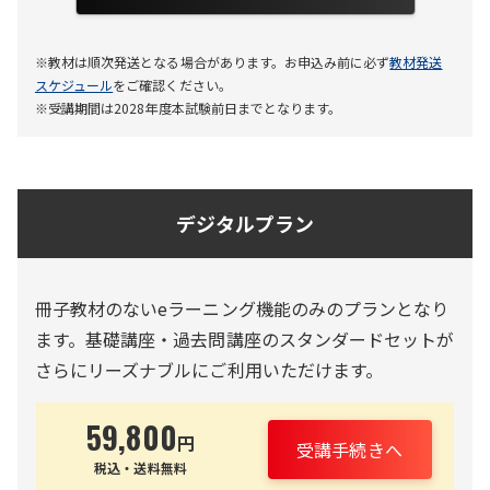
基礎講座
※教材は順次発送となる場合があります。お申込み前に必ず
教材発送
スケジュール
をご確認ください。
テキスト 15冊
※受講期間は2028年度本試験前日までとなります。
過去問講座
問題集 19冊
再現問題
デジタルプラン
模擬試験
演習ノート
eラーニング機能
冊子教材のないeラーニング機能のみのプランとなり
ます。基礎講座・過去問講座のスタンダードセットが
講義動画＋音声
さらにリーズナブルにご利用いただけます。
デジタルテキスト
学習スケジュール
59,800
円
受講手続きへ
チェックテスト
税込・送料無料
合格カード