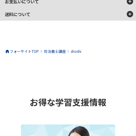
テキスト7
お支払いについて
DVD教材・動作環境についてのご注意点
供託法／司法書士
160P
247分
送料について
法
弊社のDVD教材は、家庭用再生プレイヤーでの再生を目的として製作
以下のお支払方法がご利用いただけます。
しております。
地域
送料
パソコン・ゲーム機等による再生・動作の保証およびサポートは行っ
代金引換
※2028年度試験対策の教材実績
詳細
北海道
1,900円
ておりません。何卒ご了承ください。
青森県、秋田県、岩手県
900円
教材到着時に現金にてお支払い。代引手数料は弊社が負担いたしま
閉じる
フォーサイトTOP
司法書士
講座
shoshi
クレジットカード
詳細
宮城県、山形県、福島県
過去問講座
770円
す。
茨城県、栃木県、埼玉県、千葉県、神奈川県、東京都、
730円
ページ数
講義時間
山梨県、群馬県
銀行振込
詳細
上記のカードがご利用いただけます。
新潟県、長野県
730円
テキスト1A
238P
-
受講お申し込み後にメールにてお支払総額をお知らせします。 お申し
民法
富山県、石川県、福井県
730円
コンビニ払い
詳細
込み手続き後７日以内に、指定の銀行口座に、お振込ください。振込
お得な学習支援情報
静岡県、愛知県、三重県、岐阜県
730円
テキスト1B
手数料は、お客様のご負担になります。
220P
-
民法
大阪府、京都府、滋賀県、奈良県、和歌山県、兵庫県
730円
あと払い（ペイディ）
詳細
お申し込み時に、ご希望のコンビニをご指定ください。 受講お申し込
岡山県、広島県、山口県、鳥取県、島根県
770円
テキスト1C
200P
-
み後にメールにて「お支払い情報」をお知らせします。 お申し込み手
民法
香川県、愛媛県、徳島県、高知県
900円
楽天ペイ
詳細
続き後７日以内に、指定のコンビニエンスストアで、お支払いくださ