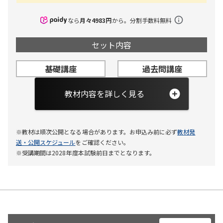
確認テスト
なら
月々
4983
円
から。分割手数料無料
用語集
セット内容
補足資料・副教材
受講ガイド
基礎講座
過去問講座
戦略立案編
教材内容を詳しく見る
合格必勝編
入門講座
基礎講座
資格マンガ（デジタルコンテンツ）
※教材は順次公開となる場合があります。お申込み前に必ず
教材発
送・公開スケジュール
をご確認ください。
テキスト 15冊（デジタルコンテンツ）
法改正情報
※受講期間は2028年度本試験前日までとなります。
過去問講座
無料質問
問題集 19冊（デジタルコンテンツ）
無料質問20回
再現問題（デジタルコンテンツ）
模擬試験（デジタルコンテンツ）