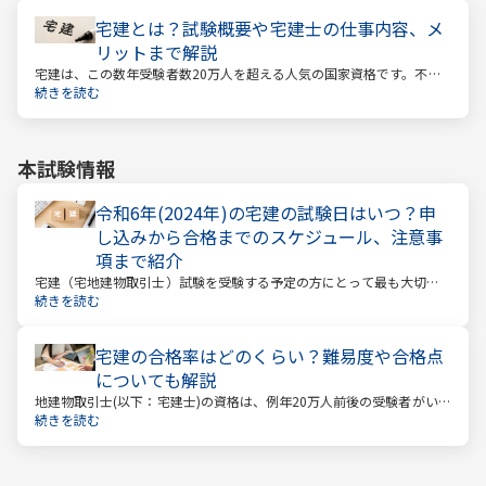
宅建とは？試験概要や宅建士の仕事内容、メ
リットまで解説
宅建は、この数年受験者数20万人を超える人気の国家資格です。不動
産業に携わる人をはじめ、他業種、学生、主婦まで、さまざまな方が
続きを読む
受験をしています。この人気の理由は一体何なのでしょうか。
本試験情報
令和6年(2024年)の宅建の試験日はいつ？申
し込みから合格までのスケジュール、注意事
項まで紹介
宅建（宅地建物取引士）試験を受験する予定の方にとって最も大切な
情報は「試験日」です。いつから勉強を始めるか、もう始めているな
続きを読む
ら学習のペースが間に合うのかなど、受験を決めている方にとっては
気になる情報でもあります。
宅建の合格率はどのくらい？難易度や合格点
についても解説
地建物取引士(以下：宅建士)の資格は、例年20万人前後の受験者がいる
人気資格。 その試験の合格率は15～18%程度であり、過去10年の平均
続きを読む
合格率は16.3%となっています。