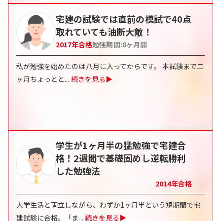
宅建の試験では直前の模試で40点
取れていても油断大敵！
2017
年合格
勉強期間:
8
ヶ月間
私が勉強を始めたのは八月に入ってからです。 本試験まで二
ヶ月ちょっとと
...
続きを見る▶
学生が1ヶ月半の猛勉強で宅建合
格！2週間で基礎固めし逆転勝利
した勉強法
2014
年合格
大学生活と両立しながら、わずか1ヶ月半という短期間で宅
建試験に合格。「ま
...
続きを見る▶