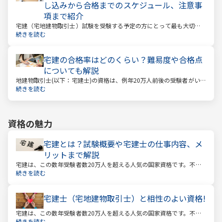
し込みから合格までのスケジュール、注意事
項まで紹介
宅建（宅地建物取引士）試験を受験する予定の方にとって最も大切な
情報は「試験日」です。いつから勉強を始めるか、もう始めているな
続きを読む
ら学習のペースが間に合うのかなど、受験を決めている方にとっては
気になる情報でもあります。
宅建の合格率はどのくらい？難易度や合格点
についても解説
地建物取引士(以下：宅建士)の資格は、例年20万人前後の受験者がいる
人気資格。 その試験の合格率は15～18%程度であり、過去10年の平均
続きを読む
合格率は16.3%となっています。
資格の魅力
宅建とは？試験概要や宅建士の仕事内容、メ
リットまで解説
宅建は、この数年受験者数20万人を超える人気の国家資格です。不動
産業に携わる人をはじめ、他業種、学生、主婦まで、さまざまな方が
続きを読む
受験をしています。この人気の理由は一体何なのでしょうか。
宅建士（宅地建物取引士）と相性のよい資格!
宅建は、この数年受験者数20万人を超える人気の国家資格です。不動
産業に携わる人をはじめ、他業種、学生、主婦まで、さまざまな方が
続きを読む