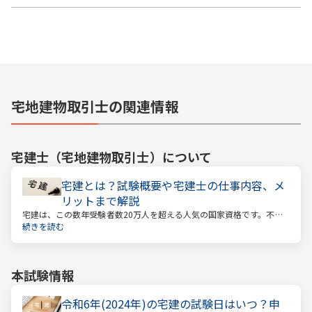
宅地建物取引士の関連情報
宅建士（宅地建物取引士）
について
宅建とは？試験概要や宅建士の仕事内容、メ
リットまで解説
宅建は、この数年受験者数20万人を超える人気の国家資格です。不動
産業に携わる人をはじめ、他業種、学生、主婦まで、さまざまな方が
続きを読む
受験をしています。この人気の理由は一体何なのでしょうか。
本試験情報
令和6年(2024年)の宅建の試験日はいつ？申