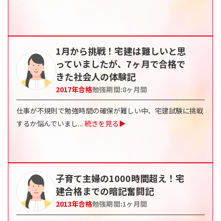
1月から挑戦！宅建は難しいと思
っていましたが、7ヶ月で合格で
きた社会人の体験記
2017
年合格
勉強期間:
8
ヶ月間
仕事が不規則で勉強時間の確保が難しい中、宅建試験に挑戦
するか悩んでいまし
...
続きを見る▶
子育て主婦の1000時間超え！宅
建合格までの暗記奮闘記
2013
年合格
勉強期間:
1
ヶ月間