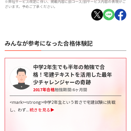
※弊社サービス改定に伴い、掲載内容に旧コース/旧サービス内容の表現がご
ざいます。予めご了承ください。
みんなが参考になった合格体験記
中学2年生でも半年の勉強で合
格！宅建テキストを活用した最年
少チャレンジャーの奇跡
2017
年合格
勉強期間:
6
ヶ月間
<mark><strong>中学2年生という若さで宅建試験に挑戦
し、わず
...
続きを見る▶