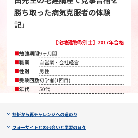
勝ち取った病気克服者の体験
記」
【宅地建物取引士】2017年合格
■
勉強期間
9ヶ月間
■
職業
自営業・会社経営
■
性別
男性
■
受験回数
初学者(1回目)
■
年代
50代
挫折から再チャレンジへの道のり
フォーサイトとの出会いと学習の日々