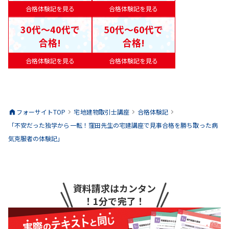
合格体験記を見る
合格体験記を見る
30代〜40代で
50代〜60代で
合格!
合格!
合格体験記を見る
合格体験記を見る
フォーサイトTOP
宅地建物取引士
講座
合格体験記
「不安だった独学から一転！窪田先生の宅建講座で見事合格を勝ち取った病
気克服者の体験記」
資料請求はカンタン
！1分で完了！