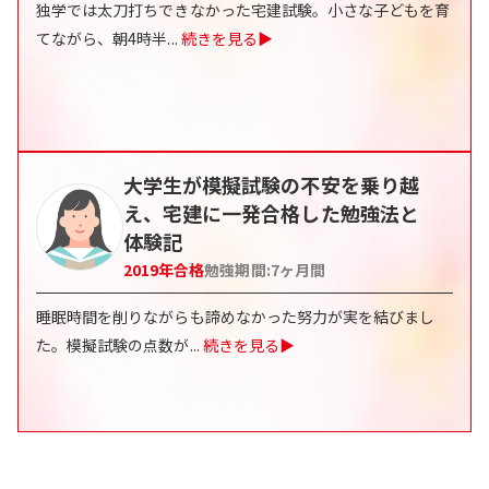
独学では太刀打ちできなかった宅建試験。小さな子どもを育
てながら、朝4時半
...
続きを見る▶
大学生が模擬試験の不安を乗り越
え、宅建に一発合格した勉強法と
体験記
2019
年合格
勉強期間:
7
ヶ月間
睡眠時間を削りながらも諦めなかった努力が実を結びまし
た。模擬試験の点数が
...
続きを見る▶