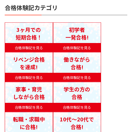
合格体験記カテゴリ
3ヶ月での
初学者
短期合格！
一発合格!
合格体験記を見る
合格体験記を見る
リベンジ合格
働きながら
を達成!
合格!
合格体験記を見る
合格体験記を見る
家事・育児
学生の方の
しながら合格
合格
合格体験記を見る
合格体験記を見る
転職・求職中
10代〜20代で
に合格!
合格!