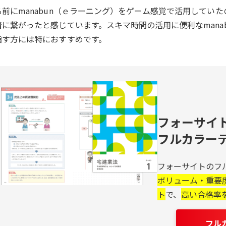
る前にmanabun（ｅラーニング）をゲーム感覚で活用してい
着に繋がったと感じています。スキマ時間の活用に便利なmana
指す方には特におすすめです。
フォーサイ
フルカラー
フォーサイトのフ
ボリューム・重要
ト
で、
高い合格率
フル