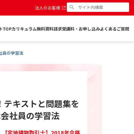
法人のお客様
トTOP
カリキュラム
無料資料請求
受講料・お申し込み
よくあるご質問
社員の学習法
！テキストと問題集を
代会社員の学習法
【宅地建物取引士】2018年合格