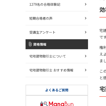
1279名の合格体験記
効
短期合格者の声
宅
受講生アンケート
で
資格情報
権
え
宅地建物取引士について
ま
宅地建物取引士 おすすめ情報
こ
と
宅
よくあるご質問