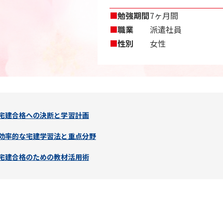
■
勉強期間
7ヶ月間
■
職業
派遣社員
■
性別
女性
宅建合格への決断と学習計画
効率的な宅建学習法と重点分野
宅建合格のための教材活用術