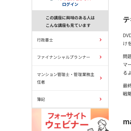
ログイン
テ
この講座に興味のある人は
こんな講座も見ています
D
行政書士
け
問
ファイナンシャルプランナー
マ
る
マンション管理士・管理業務主
任者
最
戦
簿記
m