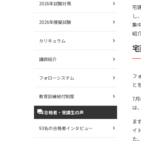
2026年試験対策
宅
し
2026年模擬試験
集
紹
カリキュラム
宅
講師紹介
フ
フォローシステム
と
教育訓練給付制度
7
は
合格者・受講生の声
ま
93名の合格者インタビュー
イ
た