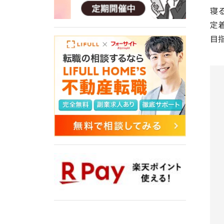
寝
定
目