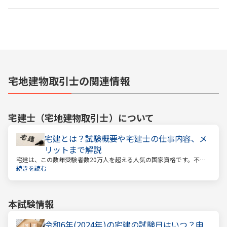
宅地建物取引士の関連情報
宅建士（宅地建物取引士）
について
宅建とは？試験概要や宅建士の仕事内容、メ
リットまで解説
宅建は、この数年受験者数20万人を超える人気の国家資格です。不動
産業に携わる人をはじめ、他業種、学生、主婦まで、さまざまな方が
続きを読む
受験をしています。この人気の理由は一体何なのでしょうか。
本試験情報
令和6年(2024年)の宅建の試験日はいつ？申