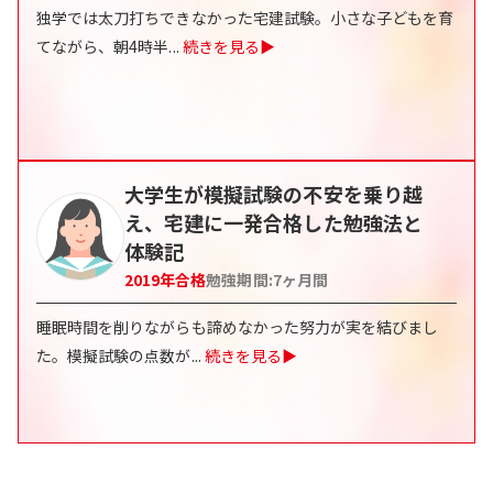
独学では太刀打ちできなかった宅建試験。小さな子どもを育
てながら、朝4時半
...
続きを見る▶
大学生が模擬試験の不安を乗り越
え、宅建に一発合格した勉強法と
体験記
2019
年合格
勉強期間:
7
ヶ月間
睡眠時間を削りながらも諦めなかった努力が実を結びまし
た。模擬試験の点数が
...
続きを見る▶