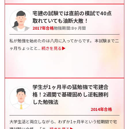
宅建の試験では直前の模試で40点
取れていても油断大敵！
2017
年合格
勉強期間:
8
ヶ月間
私が勉強を始めたのは八月に入ってからです。 本試験まで二
ヶ月ちょっとと
...
続きを見る▶
学生が1ヶ月半の猛勉強で宅建合
格！2週間で基礎固めし逆転勝利
した勉強法
2014
年合格
大学生活と両立しながら、わずか1ヶ月半という短期間で宅