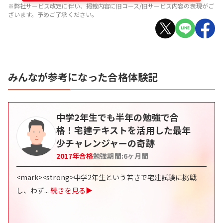
※弊社サービス改定に伴い、掲載内容に旧コース/旧サービス内容の表現がご
ざいます。予めご了承ください。
みんなが参考になった合格体験記
中学2年生でも半年の勉強で合
格！宅建テキストを活用した最年
少チャレンジャーの奇跡
2017
年合格
勉強期間:
6
ヶ月間
<mark><strong>中学2年生という若さで宅建試験に挑戦
し、わず
...
続きを見る▶