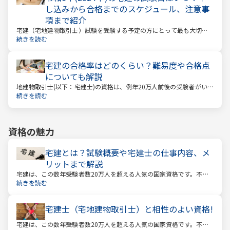
し込みから合格までのスケジュール、注意事
項まで紹介
宅建（宅地建物取引士）試験を受験する予定の方にとって最も大切な
情報は「試験日」です。いつから勉強を始めるか、もう始めているな
続きを読む
ら学習のペースが間に合うのかなど、受験を決めている方にとっては
気になる情報でもあります。
宅建の合格率はどのくらい？難易度や合格点
についても解説
地建物取引士(以下：宅建士)の資格は、例年20万人前後の受験者がいる
人気資格。 その試験の合格率は15～18%程度であり、過去10年の平均
続きを読む
合格率は16.3%となっています。
資格の魅力
宅建とは？試験概要や宅建士の仕事内容、メ
リットまで解説
宅建は、この数年受験者数20万人を超える人気の国家資格です。不動
産業に携わる人をはじめ、他業種、学生、主婦まで、さまざまな方が
続きを読む
受験をしています。この人気の理由は一体何なのでしょうか。
宅建士（宅地建物取引士）と相性のよい資格!
宅建は、この数年受験者数20万人を超える人気の国家資格です。不動