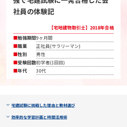
社員の体験記
【宅地建物取引士】2018年合格
■
勉強期間
9ヶ月間
■
職業
正社員(サラリーマン)
■
性別
男性
■
受験回数
初学者(1回目)
■
年代
30代
宅建試験に挑戦した理由と教材選び
効率的な学習計画と時間活用術