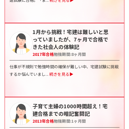
建試験に合格。「ま
...
続きを見る▶
1月から挑戦！宅建は難しいと思
っていましたが、7ヶ月で合格で
きた社会人の体験記
2017
年合格
勉強期間:
8
ヶ月間
仕事が不規則で勉強時間の確保が難しい中、宅建試験に挑戦
するか悩んでいまし
...
続きを見る▶
子育て主婦の1000時間超え！宅
建合格までの暗記奮闘記
2013
年合格
勉強期間:
1
ヶ月間