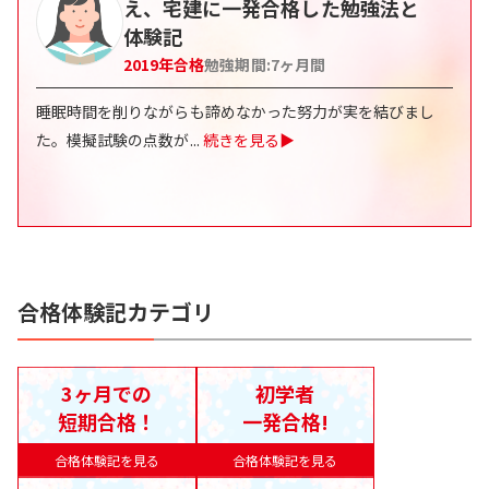
え、宅建に一発合格した勉強法と
体験記
2019
年合格
勉強期間:
7
ヶ月間
睡眠時間を削りながらも諦めなかった努力が実を結びまし
た。模擬試験の点数が
...
続きを見る▶
合格体験記カテゴリ
3ヶ月での
初学者
短期合格！
一発合格!
合格体験記を見る
合格体験記を見る