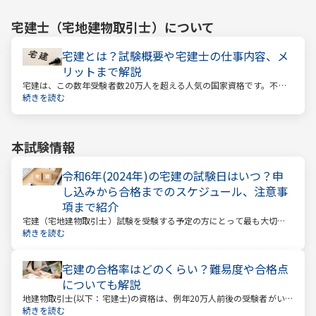
宅建士（宅地建物取引士）
について
宅建とは？試験概要や宅建士の仕事内容、メ
リットまで解説
宅建は、この数年受験者数20万人を超える人気の国家資格です。不動
産業に携わる人をはじめ、他業種、学生、主婦まで、さまざまな方が
続きを読む
受験をしています。この人気の理由は一体何なのでしょうか。
本試験情報
令和6年(2024年)の宅建の試験日はいつ？申
し込みから合格までのスケジュール、注意事
項まで紹介
宅建（宅地建物取引士）試験を受験する予定の方にとって最も大切な
情報は「試験日」です。いつから勉強を始めるか、もう始めているな
続きを読む
ら学習のペースが間に合うのかなど、受験を決めている方にとっては
気になる情報でもあります。
宅建の合格率はどのくらい？難易度や合格点
についても解説
地建物取引士(以下：宅建士)の資格は、例年20万人前後の受験者がいる
人気資格。 その試験の合格率は15～18%程度であり、過去10年の平均
続きを読む