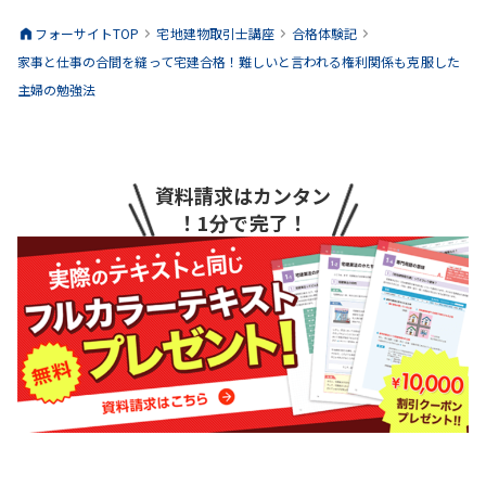
フォーサイトTOP
宅地建物取引士
講座
合格体験記
家事と仕事の合間を縫って宅建合格！難しいと言われる権利関係も克服した
主婦の勉強法
資料請求はカンタン
！1分で完了！