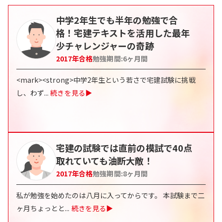
中学2年生でも半年の勉強で合
格！宅建テキストを活用した最年
少チャレンジャーの奇跡
2017
年合格
勉強期間:
6
ヶ月間
<mark><strong>中学2年生という若さで宅建試験に挑戦
し、わず
...
続きを見る▶
宅建の試験では直前の模試で40点
取れていても油断大敵！
2017
年合格
勉強期間:
8
ヶ月間
私が勉強を始めたのは八月に入ってからです。 本試験まで二
ヶ月ちょっとと
...
続きを見る▶