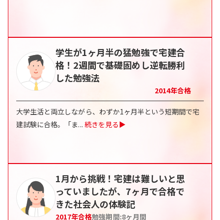
学生が1ヶ月半の猛勉強で宅建合
格！2週間で基礎固めし逆転勝利
した勉強法
2014
年合格
大学生活と両立しながら、わずか1ヶ月半という短期間で宅
建試験に合格。「ま
...
続きを見る▶
1月から挑戦！宅建は難しいと思
っていましたが、7ヶ月で合格で
きた社会人の体験記
2017
年合格
勉強期間:
8
ヶ月間