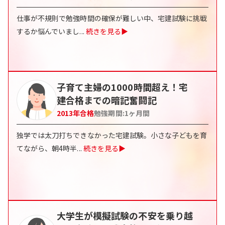
仕事が不規則で勉強時間の確保が難しい中、宅建試験に挑戦
するか悩んでいまし
...
続きを見る▶
子育て主婦の1000時間超え！宅
建合格までの暗記奮闘記
2013
年合格
勉強期間:
1
ヶ月間
独学では太刀打ちできなかった宅建試験。小さな子どもを育
てながら、朝4時半
...
続きを見る▶
大学生が模擬試験の不安を乗り越