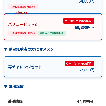
64,800
円
一般教育訓練給付金対象
人気No1！
クーポンで15000円引!
バリューセット3
69,800
円
〜
一般教育訓練給付金対象
全額返金保証制度対象
▼
学習経験者の方にオススメ
クーポンで7000円引!
再チャレンジセット
52,800
円
▼
単科講座
基礎講座
47,800
円