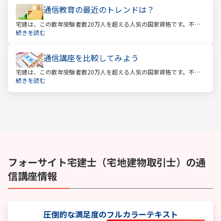
通信教育の最近のトレンドは？
宅建は、この数年受験者数20万人を超える人気の国家資格です。不動
産業に携わる人をはじめ、他業種、学生、主婦まで、さまざまな方が
続きを読む
受験をしています。この人気の理由は一体何なのでしょうか。
通信講座を比較してみよう
宅建は、この数年受験者数20万人を超える人気の国家資格です。不動
産業に携わる人をはじめ、他業種、学生、主婦まで、さまざまな方が
続きを読む
受験をしています。この人気の理由は一体何なのでしょうか。
フォーサイト
宅建士（宅地建物取引士）
の通
信講座情報
圧倒的な満足度のフルカラーテキスト