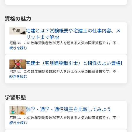
合格率は16.3%となっています。
資格の魅力
宅建とは？試験概要や宅建士の仕事内容、メ
リットまで解説
宅建は、この数年受験者数20万人を超える人気の国家資格です。不動
産業に携わる人をはじめ、他業種、学生、主婦まで、さまざまな方が
続きを読む
受験をしています。この人気の理由は一体何なのでしょうか。
宅建士（宅地建物取引士）と相性のよい資格!
宅建は、この数年受験者数20万人を超える人気の国家資格です。不動
産業に携わる人をはじめ、他業種、学生、主婦まで、さまざまな方が
続きを読む
受験をしています。この人気の理由は一体何なのでしょうか。
学習形態
独学・通学・通信講座を比較してみよう
宅建は、この数年受験者数20万人を超える人気の国家資格です。不動
産業に携わる人をはじめ、他業種、学生、主婦まで、さまざまな方が
続きを読む
受験をしています。この人気の理由は一体何なのでしょうか。