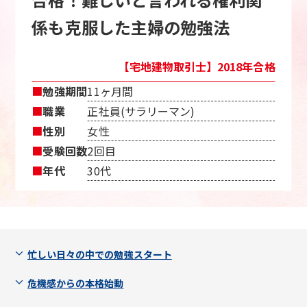
係も克服した主婦の勉強法
【宅地建物取引士】2018年合格
■
勉強期間
11ヶ月間
■
職業
正社員(サラリーマン)
■
性別
女性
■
受験回数
2回目
■
年代
30代
忙しい日々の中での勉強スタート
危機感からの本格始動