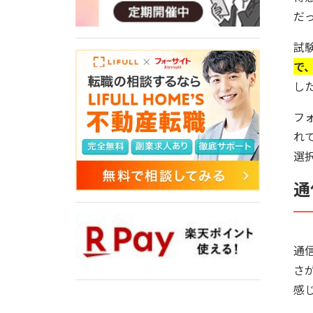
だ
試
で
し
フ
れ
選
通
通
さ
感