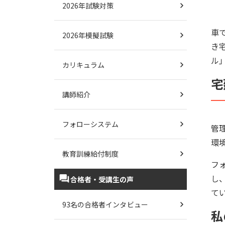
2026年試験対策
車
2026年模擬試験
き
ル
カリキュラム
宅
講師紹介
フォローシステム
管
環
教育訓練給付制度
フ
し
合格者・受講生の声
て
93名の合格者インタビュー
私