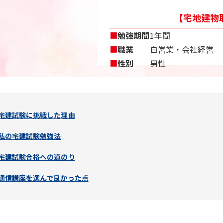
【宅地建物取
■
勉強期間
1年間
■
職業
自営業・会社経営
■
性別
男性
宅建試験に挑戦した理由
私の宅建試験勉強法
宅建試験合格への道のり
通信講座を選んで良かった点