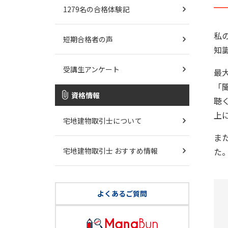
1279名の合格体験記
私
短期合格者の声
知
受講生アンケート
最
「
資格情報
聴
上
宅地建物取引士について
ま
宅地建物取引士 おすすめ情報
た
よくあるご質問