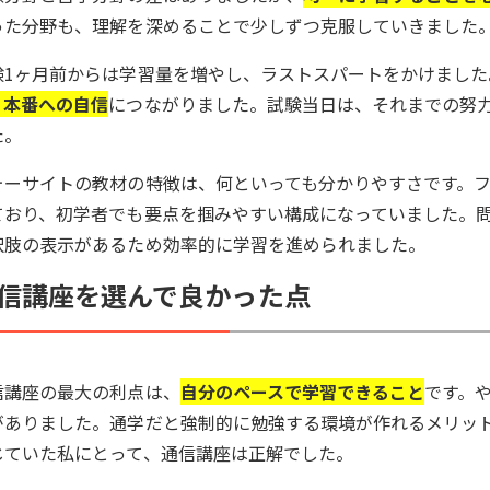
った分野も、理解を深めることで少しずつ克服していきました
験1ヶ月前からは学習量を増やし、ラストスパートをかけました
、本番への自信
につながりました。試験当日は、それまでの努
た。
ォーサイトの教材の特徴は、何といっても分かりやすさです。
ており、初学者でも要点を掴みやすい構成になっていました。
択肢の表示があるため効率的に学習を進められました。
信講座を選んで良かった点
信講座の最大の利点は、
自分のペースで学習できること
です。
がありました。通学だと強制的に勉強する環境が作れるメリッ
じていた私にとって、通信講座は正解でした。