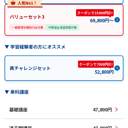
人気No1！
クーポンで15000円引!
バリューセット3
69,800
円
〜
一般教育訓練給付金対象
全額返金保証制度対象
▼
学習経験者の方にオススメ
クーポンで7000円引!
再チャレンジセット
52,800
円
▼
単科講座
基礎講座
47,800
円
過去問講座
47,800
円