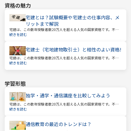
資格の魅力
宅建とは？試験概要や宅建士の仕事内容、メ
リットまで解説
宅建は、この数年受験者数20万人を超える人気の国家資格です。不動
産業に携わる人をはじめ、他業種、学生、主婦まで、さまざまな方が
続きを読む
受験をしています。この人気の理由は一体何なのでしょうか。
宅建士（宅地建物取引士）と相性のよい資格!
宅建は、この数年受験者数20万人を超える人気の国家資格です。不動
産業に携わる人をはじめ、他業種、学生、主婦まで、さまざまな方が
続きを読む
受験をしています。この人気の理由は一体何なのでしょうか。
学習形態
独学・通学・通信講座を比較してみよう
宅建は、この数年受験者数20万人を超える人気の国家資格です。不動
産業に携わる人をはじめ、他業種、学生、主婦まで、さまざまな方が
続きを読む
受験をしています。この人気の理由は一体何なのでしょうか。
通信教育の最近のトレンドは？