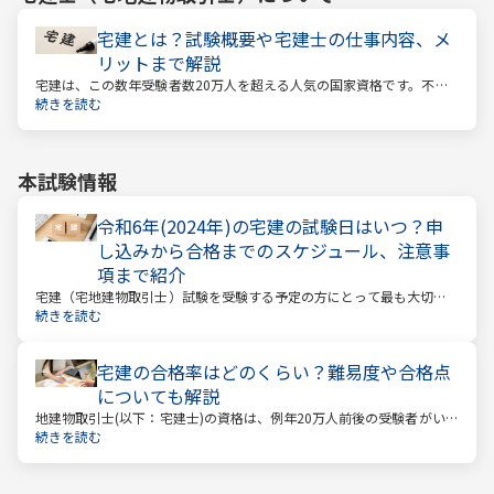
宅建とは？試験概要や宅建士の仕事内容、メ
リットまで解説
宅建は、この数年受験者数20万人を超える人気の国家資格です。不動
産業に携わる人をはじめ、他業種、学生、主婦まで、さまざまな方が
続きを読む
受験をしています。この人気の理由は一体何なのでしょうか。
本試験情報
令和6年(2024年)の宅建の試験日はいつ？申
し込みから合格までのスケジュール、注意事
項まで紹介
宅建（宅地建物取引士）試験を受験する予定の方にとって最も大切な
情報は「試験日」です。いつから勉強を始めるか、もう始めているな
続きを読む
ら学習のペースが間に合うのかなど、受験を決めている方にとっては
気になる情報でもあります。
宅建の合格率はどのくらい？難易度や合格点
についても解説
地建物取引士(以下：宅建士)の資格は、例年20万人前後の受験者がいる
人気資格。 その試験の合格率は15～18%程度であり、過去10年の平均
続きを読む
合格率は16.3%となっています。