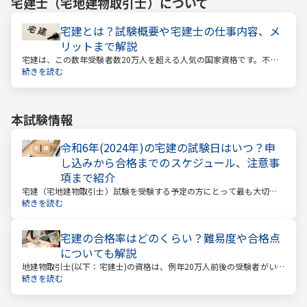
宅建士（宅地建物取引士）
について
宅建とは？試験概要や宅建士の仕事内容、メ
リットまで解説
宅建は、この数年受験者数20万人を超える人気の国家資格です。不動
産業に携わる人をはじめ、他業種、学生、主婦まで、さまざまな方が
続きを読む
受験をしています。この人気の理由は一体何なのでしょうか。
本試験情報
令和6年(2024年)の宅建の試験日はいつ？申
し込みから合格までのスケジュール、注意事
項まで紹介
宅建（宅地建物取引士）試験を受験する予定の方にとって最も大切な
情報は「試験日」です。いつから勉強を始めるか、もう始めているな
続きを読む
ら学習のペースが間に合うのかなど、受験を決めている方にとっては
気になる情報でもあります。
宅建の合格率はどのくらい？難易度や合格点
についても解説
地建物取引士(以下：宅建士)の資格は、例年20万人前後の受験者がいる
人気資格。 その試験の合格率は15～18%程度であり、過去10年の平均
続きを読む
合格率は16.3%となっています。