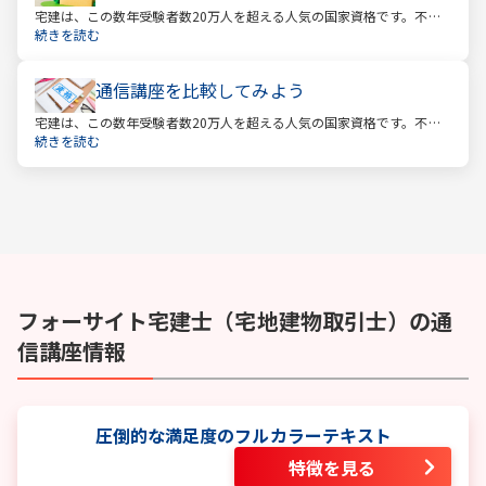
宅建は、この数年受験者数20万人を超える人気の国家資格です。不動
産業に携わる人をはじめ、他業種、学生、主婦まで、さまざまな方が
続きを読む
受験をしています。この人気の理由は一体何なのでしょうか。
通信講座を比較してみよう
宅建は、この数年受験者数20万人を超える人気の国家資格です。不動
産業に携わる人をはじめ、他業種、学生、主婦まで、さまざまな方が
続きを読む
受験をしています。この人気の理由は一体何なのでしょうか。
フォーサイト
宅建士（宅地建物取引士）
の通
信講座情報
圧倒的な満足度のフルカラーテキスト
特徴を見る