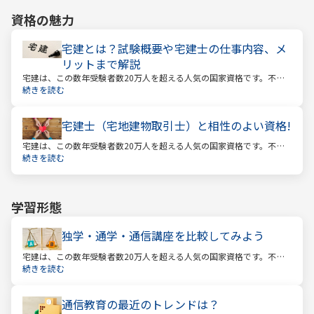
資格の魅力
宅建とは？試験概要や宅建士の仕事内容、メ
リットまで解説
宅建は、この数年受験者数20万人を超える人気の国家資格です。不動
産業に携わる人をはじめ、他業種、学生、主婦まで、さまざまな方が
続きを読む
受験をしています。この人気の理由は一体何なのでしょうか。
宅建士（宅地建物取引士）と相性のよい資格!
宅建は、この数年受験者数20万人を超える人気の国家資格です。不動
産業に携わる人をはじめ、他業種、学生、主婦まで、さまざまな方が
続きを読む
受験をしています。この人気の理由は一体何なのでしょうか。
学習形態
独学・通学・通信講座を比較してみよう
宅建は、この数年受験者数20万人を超える人気の国家資格です。不動
産業に携わる人をはじめ、他業種、学生、主婦まで、さまざまな方が
続きを読む
受験をしています。この人気の理由は一体何なのでしょうか。
通信教育の最近のトレンドは？