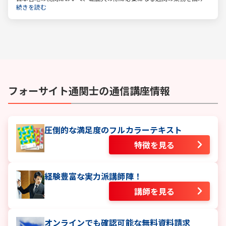
負っているのが通関士です。日本は貿易で成り立つ国ですので、今後
続きを読む
も通関士の仕事が減る、なくなるということはないでしょう。
フォーサイト
通関士
の通信講座情報
圧倒的な満足度のフルカラーテキスト
特徴を見る
経験豊富な実力派講師陣！
講師を見る
オンラインでも確認可能な無料資料請求