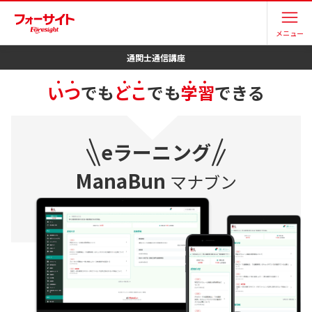
/tsukanshi/elearning/
メニュー
通関士
通信講座
eラーニング（ManaBun）
・ ・
・ ・
・ ・
いつ
でも
どこ
でも
学習
できる
eラーニング
ManaBun
マナブン