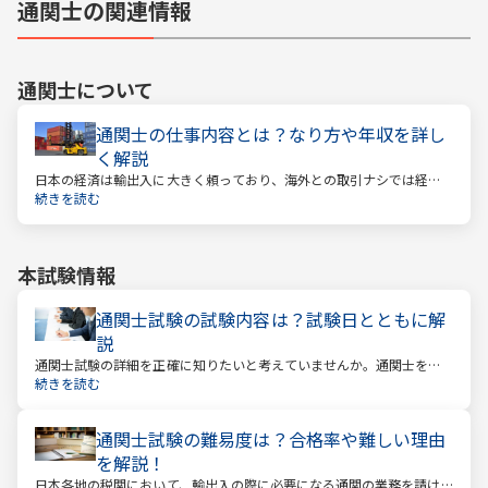
通関士の関連情報
通関士
について
通関士の仕事内容とは？なり方や年収を詳し
く解説
日本の経済は輸出入に大きく頼っており、海外との取引ナシでは経済
は回っていきません。そんな海外との取引で必ず必要になるのが「通
続きを読む
関」です。通関とは税関を通すということ。そしてこの通関に関する
業務を請け負うのが通関士という資格になります。
本試験情報
通関士試験の試験内容は？試験日とともに解
説
通関士試験の詳細を正確に知りたいと考えていませんか。通関士を目
指す場合は、まず試験内容や日程を知る必要があります。
続きを読む
通関士試験の難易度は？合格率や難しい理由
を解説！
日本各地の税関において、輸出入の際に必要になる通関の業務を請け