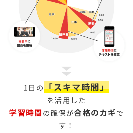
「スキマ時間」
1日の
を活用した
学習時間
合格のカギ
の確保が
で
す！