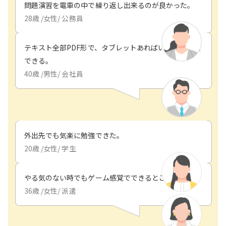
問題演習を電車の中で繰り返し出来るのが良かった。
28
歳 /
女性
/
公務員
テキスト全部PDF形で、タブレットあればいつでも勉強
できる。
40
歳 /
男性
/
会社員
外出先でも気楽に勉強できた。
20
歳 /
女性
/
学生
やる気のない時でもゲーム感覚でできるところが良い。
36
歳 /
女性
/
派遣