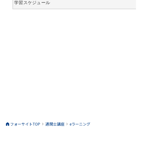
学習スケジュール
フォーサイトTOP
通関士
講座
eラーニング