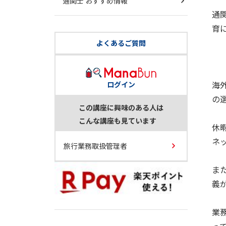
通関士 おすすめ情報
通
育
よくあるご質問
海
ログイン
の
この講座に興味のある人は
こんな講座も見ています
休
ネ
旅行業務取扱管理者
ま
義
業