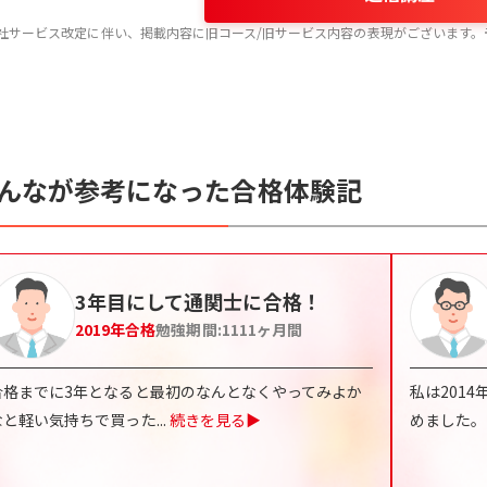
社サービス改定に伴い、掲載内容に旧コース/旧サービス内容の表現がございます。
んなが参考になった合格体験記
3年目にして通関士に合格！
2019
年合格
勉強期間:
1111
ヶ月間
合格までに3年となると最初のなんとなくやってみよか
私は201
なと軽い気持ちで買った
...
続きを見る▶
めました。