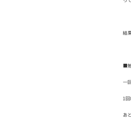
っ
結
■
一
1
あ