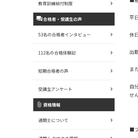
■勉
教育訓練給付制度
平日
合格者・受講生の声
休日
53名の合格者インタビュー
出
112名の合格体験記
ま
短期合格者の声
自
受講生アンケート
せ
資格情報
通関士について
■