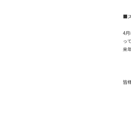
■
4
っ
来
皆