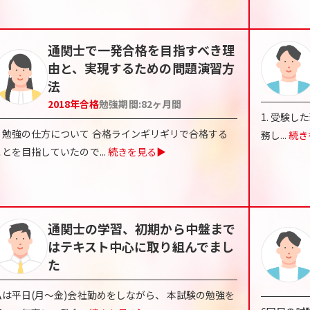
通関士で一発合格を目指すべき理
由と、実現するための問題演習方
法
2018
年合格
勉強期間:
82
ヶ月間
1. 受験
・勉強の仕方について 合格ラインギリギリで合格する
務し
...
続き
ことを目指していたので
...
続きを見る▶
通関士の学習、初期から中盤まで
はテキスト中心に取り組んでまし
た
私は平日(月～金)会社勤めをしながら、 本試験の勉強を