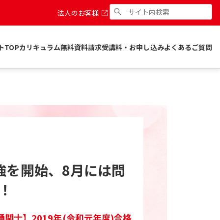
法人のお客様
トTOP
カリキュラム
無料資料請求
受講料・お申し込み
よくあるご質問
強を開始、8月には問
！
通関士】2019年(令和元年度)合格