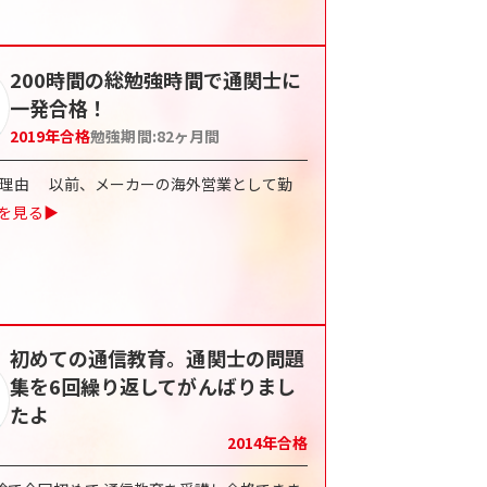
200時間の総勉強時間で通関士に
一発合格！
2019
年合格
勉強期間:
82
ヶ月間
した理由 以前、メーカーの海外営業として勤
を見る▶
初めての通信教育。通関士の問題
集を6回繰り返してがんばりまし
たよ
2014
年合格