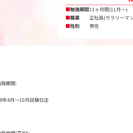
■
勉強期間
11ヶ月間(11月〜)
■
職業
正社員(サラリーマン
■
性別
男性
勉強期間:
19年4月～10月試験日迄