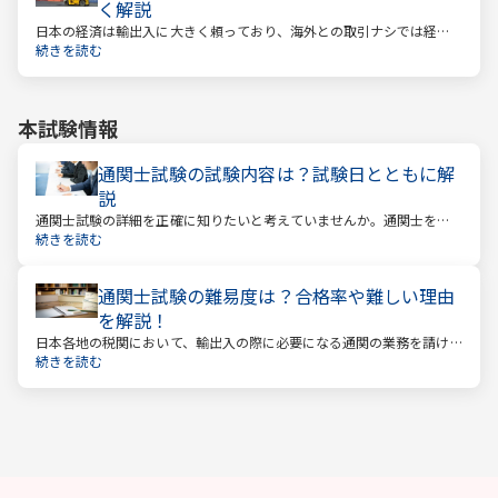
く解説
日本の経済は輸出入に大きく頼っており、海外との取引ナシでは経済
は回っていきません。そんな海外との取引で必ず必要になるのが「通
続きを読む
関」です。通関とは税関を通すということ。そしてこの通関に関する
業務を請け負うのが通関士という資格になります。
本試験情報
通関士試験の試験内容は？試験日とともに解
説
通関士試験の詳細を正確に知りたいと考えていませんか。通関士を目
指す場合は、まず試験内容や日程を知る必要があります。
続きを読む
通関士試験の難易度は？合格率や難しい理由
を解説！
日本各地の税関において、輸出入の際に必要になる通関の業務を請け
負っているのが通関士です。日本は貿易で成り立つ国ですので、今後
続きを読む
も通関士の仕事が減る、なくなるということはないでしょう。