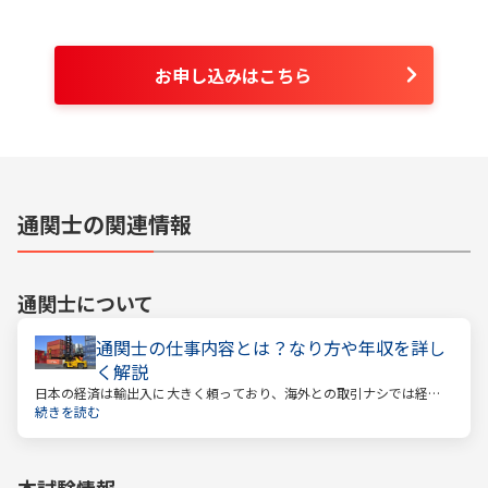
お申し込みはこちら
通関士の関連情報
通関士
について
通関士の仕事内容とは？なり方や年収を詳し
く解説
日本の経済は輸出入に大きく頼っており、海外との取引ナシでは経済
は回っていきません。そんな海外との取引で必ず必要になるのが「通
続きを読む
関」です。通関とは税関を通すということ。そしてこの通関に関する
業務を請け負うのが通関士という資格になります。
本試験情報