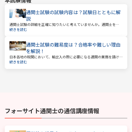
通関士試験の試験内容は？試験日とともに解
説
通関士試験の詳細を正確に知りたいと考えていませんか。通関士を目
指す場合は、まず試験内容や日程を知る必要があります。
続きを読む
通関士試験の難易度は？合格率や難しい理由
を解説！
日本各地の税関において、輸出入の際に必要になる通関の業務を請け
負っているのが通関士です。日本は貿易で成り立つ国ですので、今後
続きを読む
も通関士の仕事が減る、なくなるということはないでしょう。
フォーサイト
通関士
の通信講座情報