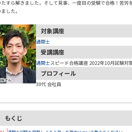
ひたすら解きました。そして見事、一度目の受験で合格！苦労
いました。
対象講座
通関士
受講講座
通関士
スピード合格講座 2022年10月試験対
プロフィール
30代
会社員
もくじ
01
通関士試験を受験しようと思った理由について教えてください。