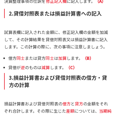
決算整理事項の仕訳を
修正記入欄
に記入します。
（A）
2.貸借対照表または損益計算書への記入
試算表欄に記入された金額に、修正記入欄の金額を加減
して、その計算結果を貸借対照表又は損益計算書に記入
します。この計算の際に、次の事項に注意しましょう。
借方
同士
または貸方
同士
は
加算
します。
（B）
貸借が
逆
のものは
減算
します。
（C）
3.損益計算書および貸借対照表の借方・貸
方の計算
損益計算書および貸借対照表の
借方
と
貸方
の金額をそれ
ぞれ合計します。その際に生じた
差額
については、
当期純