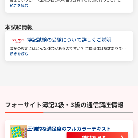
うイメージがあるかもしれません。しかし、それはほんの一側面に過
続きを読む
ぎません。
本試験情報
簿記試験の受験について詳しくご説明
簿記の検定にはどんな種類があるのですか？ 主催団体は複数ありま
す。 もっとも評価の高い「日商検定」をお薦めします。
続きを読む
フォーサイト
簿記2級・3級
の通信講座情報
圧倒的な満足度のフルカラーテキスト
特徴を見る