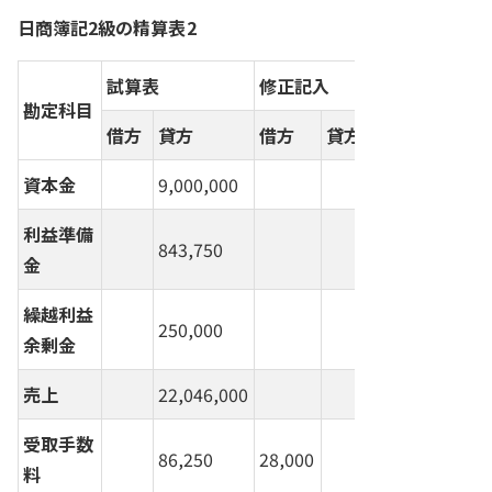
日商簿記2級の精算表2
試算表
修正記入
損益計算書
勘定科目
借方
貸方
借方
貸方
借方
貸方
資本金
9,000,000
利益準備
843,750
金
繰越利益
250,000
余剰金
売上
22,046,000
22,046
受取手数
86,250
28,000
58,250
料