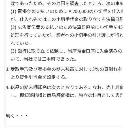
致であったため、その原因を調査したところ、次の事実
(1) 買掛金の支払いのために￥200,000の小切手を仕
が、仕入れ先ではこの小切手代金の取り立てを決算日現
(2) 広告宣伝費の支払いのため決算日直前に小切手￥450
処理を行っていたが、業者への小切手の引き渡しが行わ
れていた。
(3) 銀行に取り立て依頼し、当座預金口座に入金済みの約束
いて、当社では三木町であった。
受取手形及び売掛金の期末残高に対して3％の貸倒れを
より貸倒引当金を設定する。
総品の期末棚卸高は次のとおりである。なお、売上原価
し、棚卸減耗損と商品評価損は、独立の科目として表示
続く・・・