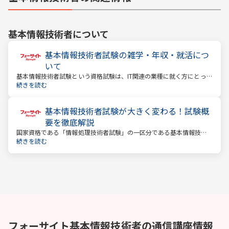
基本情報技術者
について
基本情報技術者試験の雑学・年収・就活につ
いて
基本情報技術者試験という資格試験は、IT関連の業種に就く方にとって
は非常に有名な資格試験です。しかし他業種の方にとっては、どのよ
続きを読む
うな試験で、どのような特徴があり、取得すると収入面や就職・転職
でどの程度効果があるのか分かりにくい資格でもあります。
基本情報技術者試験が大きく変わる！試験概
要を徹底解説
国家資格である「情報処理技術者試験」の一区分である基本情報技術
者試験。IT業界を目指す方、ITエンジニアを目指す方の入門的な資格と
続きを読む
して人気の資格ですが、2023年4月から試験方式や出題内容が大きく
変更されます。
フォーサイト
基本情報技術者
の通信講座情報