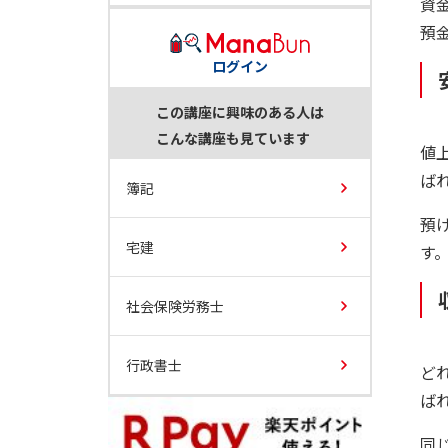
資
預
ログイン
この講座に興味のある人は
こんな講座も見ています
値
ば
簿記
預
宅建
す
社会保険労務士
行政書士
ど
ば
同