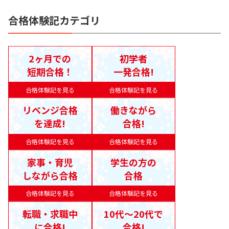
合格体験記カテゴリ
2ヶ月での
初学者
短期合格！
一発合格!
合格体験記を見る
合格体験記を見る
リベンジ合格
働きながら
を達成!
合格!
合格体験記を見る
合格体験記を見る
家事・育児
学生の方の
しながら合格
合格
合格体験記を見る
合格体験記を見る
転職・求職中
10代〜20代で
に合格!
合格!