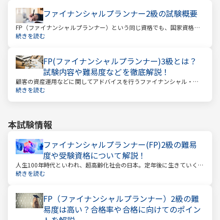
ファイナンシャルプランナー2級の試験概要
FP（ファイナンシャルプランナー）という同じ資格でも、国家資格と
民間資格の2種類にわかれています。
続きを読む
FP(ファイナンシャルプランナー)3級とは？
試験内容や難易度などを徹底解説！
顧客の資産運用などに関してアドバイスを行うファイナンシャル・プ
ランナー。このファイナンシャル・プランナーとして働くときに、大
続きを読む
きな力となるのが「ファイナンシャル・プランニング技能士（以下：
FP）」の資格です。
本試験情報
ファイナンシャルプランナー(FP)2級の難易
度や受験資格について解説！
人生100年時代といわれ、超高齢化社会の日本。定年後に生きていく時
間も当然長くなっています。今どんな年齢の人でも、安心して暮らし
続きを読む
ていけるのか？という漠然とした不安を持っている人が多いのではな
いでしょうか。
FP（ファイナンシャルプランナー）2級の難
易度は高い？合格率や合格に向けてのポイン
トを解説