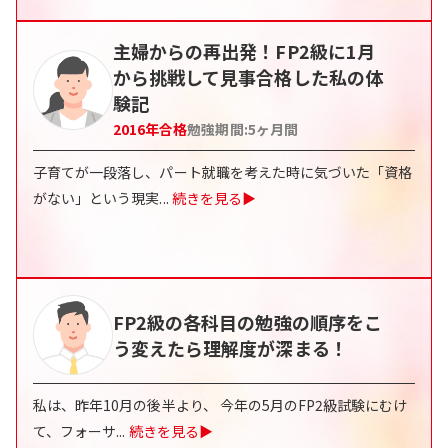
主婦からの再出発！FP2級に1月
から挑戦して見事合格した私の体
験記
2016
年合格
勉強期間:
5
ヶ月間
子育てが一段落し、パート就職を考えた時に気づいた「資格
がない」という現実
...
続きを見る▶
FP2級の各科目の勉強の順序をこ
う変えたら理解度が深まる！
私は、昨年10月の後半より、 今年の5月のFP2級試験にむけ
て、フォーサ
...
続きを見る▶