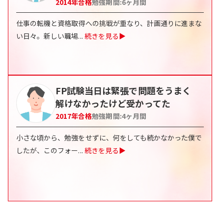
2014
年合格
勉強期間:
6
ヶ月間
仕事の転機と資格取得への挑戦が重なり、計画通りに進まな
い日々。新しい職場
...
続きを見る▶
FP試験当日は緊張で問題をうまく
解けなかったけど受かってた
2017
年合格
勉強期間:
4
ヶ月間
小さな頃から、勉強をせずに、何をしても続かなかった僕で
したが、このフォー
...
続きを見る▶