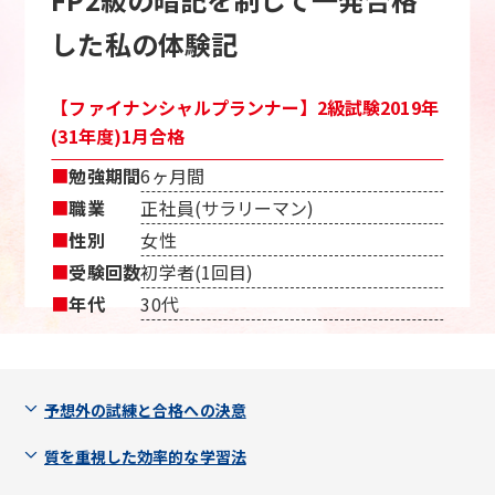
した私の体験記
【ファイナンシャルプランナー】2級試験2019年
(31年度)1月合格
■
勉強期間
6ヶ月間
■
職業
正社員(サラリーマン)
■
性別
女性
■
受験回数
初学者(1回目)
■
年代
30代
予想外の試練と合格への決意
質を重視した効率的な学習法