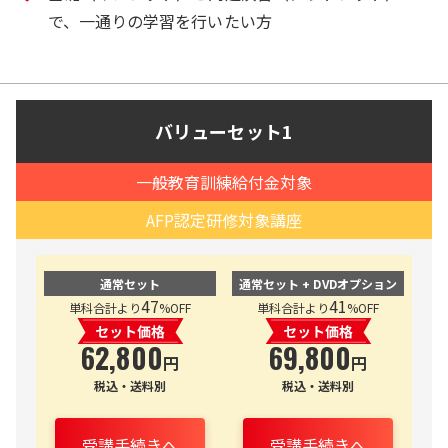
で、一通りの学習を行いたい方
バリューセット1
一般教育訓練給付金対象
AFP認定研修対象講座
通常セット
通常セット + DVDオプション
47
41
単科合計より
%OFF
単科合計より
%OFF
62,800
69,800
円
円
税込・送料別
税込・送料別
受講手続きへ
受講手続きへ