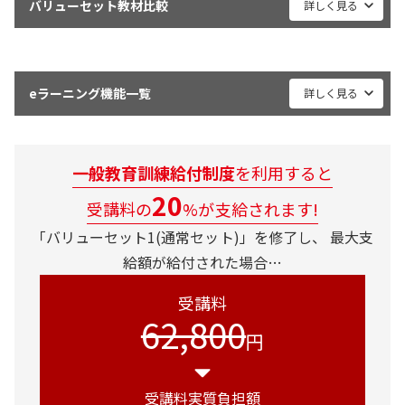
バリューセット教材比較
詳しく見る
問題集４冊
過去問 一問一答演習
バリュー
バリュー2
一問一答形式の過去問演習により、選択肢の組合せの運に左右され
1
ない、本物の問題解答力を身につけることができます。解答データ
eラーニング機能一覧
詳しく見る
から苦手な問題が洗い出され、より効率的に学習が可能。また、時
２級学科試験対策講座
○
○
間と問題数を指定し、自分だけの「オリジナル模試」の作成ができ
ます。
２級実技試験対策講座
○
○
eラーニング機能
一般教育訓練給付制度
を利用すると
単科講座
機能
過去問一問一答演習
○
○
20
講義動画＋音声
受講料の
%が支給されます!
２級
２級学科
２級実技
デジタルテキスト
デジタル
AFP認定研修
○
○
「バリューセット1(通常セット)」を修了し、
最大支
学習スケジュール
給額が給付された場合…
無料質問回数
10回
15回
講義動画＋音声
○
○
○
チェックテスト
受講料
教育訓練給付制度
○
○
62,800
確認テスト
デジタルテキスト
○
○
○
円
ネット模擬試験（CBT方式）
過去問再現演習
過去問再現演習
○
-
○
受講料実質負担額