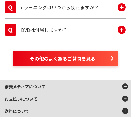
eラーニングはいつから使えますか？
初回教材の発送後からとなります。
DVDは付属しますか？
お申し込み時点で発送出来る教材がない場合、教
材発送可能となるまでeラーニングはご利用にな
DVDはバリューセットのDVDオプションのみに付
れませんのでご注意ください。
属します。
その他のよくあるご質問を見る
講義メディアについて
お支払いについて
DVD教材・動作環境についてのご注意点
送料について
弊社のDVD教材は、家庭用再生プレイヤーでの再生を目的として製作
以下のお支払方法がご利用いただけます。
しております。
地域
送料
パソコン・ゲーム機等による再生・動作の保証およびサポートは行っ
代金引換
詳細