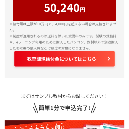
eライブスタディ
50,240
過去問一問一答演習
円
-
-
○
合格カード
用語集
eライブスタディ
※給付額は上限が10万円で、4,000円を超えない場合は支給されませ
○
○
○
補足資料・副教材
ん。
※制度が適用されるのは送料を除いた受講料のみです。試験の受験料
チェックテスト
受講ガイド
○
-
○
や、eラーニング利用のために購入したパソコン、教材以外で別途購入
した参考書の購入費などは制度の対象になりません。
戦略立案編
確認テスト
○
-
○
教育訓練給付金についてはこちら
合格必勝編
資格マンガ（デジタルコンテンツ）
訂正情報
○
○
○
入門講座
合格カード
制度改正に伴う補足資料（PDF）
○
○
○
まずはサンプル教材からお試しください！
演習ノート
用語集
○
○
○
DVDオプション内容
簡単1分で申込完了!
テキスト9枚
学習スケジュール
-
-
○
問題集 3枚