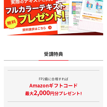
ネット模擬試験
入門講座 1枚
-
-
○
受講ガイド / 戦略立案編 / 合格必勝編 DVD
無料質問
無料質問10回
受講特典
FP2級に合格すれば
Amazonギフトコード
2,000
最大
円分プレゼント!