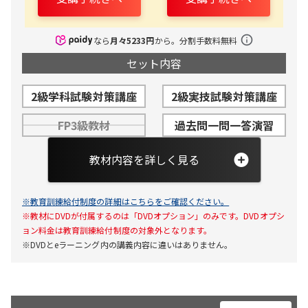
なら
月々
5233
円
から。分割手数料無料
セット内容
2級学科試験対策講座
2級実技試験対策講座
FP3級教材
過去問一問一答演習
教材内容を詳しく見る
※教育訓練給付制度の詳細はこちらをご確認ください。
2級学科試験対策講座
※教材にDVDが付属するのは「DVDオプション」のみです。DVDオプシ
テキスト 8冊
ョン料金は教育訓練給付制度の対象外となります。
※DVDとeラーニング内の講義内容に違いはありません。
学科試験問題集１冊
2級実技試験対策講座
計算問題集１冊