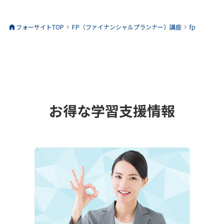
北海道
1,900円
ておりません。何卒ご了承ください。
青森県、秋田県、岩手県
900円
教材到着時に現金にてお支払い。代引手数料は弊社が負担いたしま
閉じる
フォーサイトTOP
FP（ファイナンシャルプランナー）
講座
fp
クレジットカード
詳細
宮城県、山形県、福島県
770円
す。
茨城県、栃木県、埼玉県、千葉県、神奈川県、東京都、
730円
山梨県、群馬県
銀行振込
詳細
上記のカードがご利用いただけます。
新潟県、長野県
730円
受講お申し込み後にメールにてお支払総額をお知らせします。 お申し
富山県、石川県、福井県
730円
コンビニ払い
詳細
込み手続き後７日以内に、指定の銀行口座に、お振込ください。振込
お得な学習支援情報
静岡県、愛知県、三重県、岐阜県
730円
手数料は、お客様のご負担になります。
大阪府、京都府、滋賀県、奈良県、和歌山県、兵庫県
730円
あと払い（ペイディ）
詳細
お申し込み時に、ご希望のコンビニをご指定ください。 受講お申し込
岡山県、広島県、山口県、鳥取県、島根県
770円
み後にメールにて「お支払い情報」をお知らせします。 お申し込み手
香川県、愛媛県、徳島県、高知県
900円
楽天ペイ
詳細
続き後７日以内に、指定のコンビニエンスストアで、お支払いくださ
事前登録、クレジットカード不要の後払い決済サービスです。 お支払
福岡県、佐賀県、長崎県、熊本県、大分県、宮崎県、鹿
い。
900円
児島県
いは翌月27日までに、コンビニ払い・銀行振込・口座振替のいずれか
※お支払いの際は、手数料220円が発生します。
閉じる
沖縄県
2,300円
の方法でお支払いください。
ご利用には 楽天会員への登録が必要となります。 お支払い条件ならび
閉じる
に締め日および引落日は、楽天ペイでご利用になられた決済手段によ